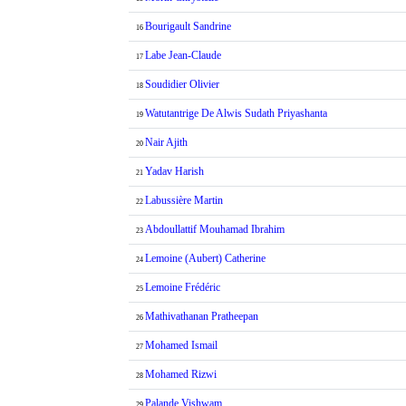
Bourigault Sandrine
16
Labe Jean-Claude
17
Soudidier Olivier
18
Watutantrige De Alwis Sudath Priyashanta
19
Nair Ajith
20
Yadav Harish
21
Labussière Martin
22
Abdoullattif Mouhamad Ibrahim
23
Lemoine (Aubert) Catherine
24
Lemoine Frédéric
25
Mathivathanan Pratheepan
26
Mohamed Ismail
27
Mohamed Rizwi
28
Palande Vishwam
29