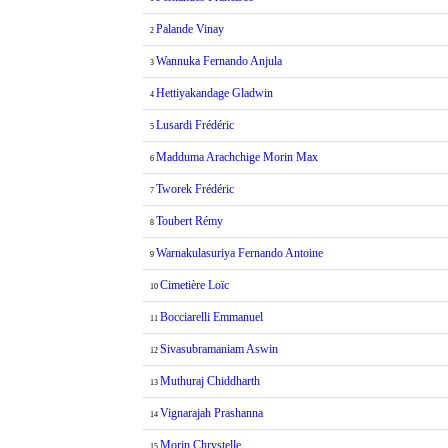
Palande Vinay
2
Wannuka Fernando Anjula
3
Hettiyakandage Gladwin
4
Lusardi Frédéric
5
Madduma Arachchige Morin Max
6
Tworek Frédéric
7
Toubert Rémy
8
Warnakulasuriya Fernando Antoine
9
Cimetière Loïc
10
Bocciarelli Emmanuel
11
Sivasubramaniam Aswin
12
Muthuraj Chiddharth
13
Vignarajah Prashanna
14
Morin Chrystelle
15