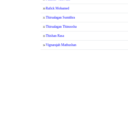
Rafick Mohamed
30
Thirualagan Sumithra
31
Thirualagan Thinussha
32
Thishan Rasa
33
Vignarajah Mathushan
34