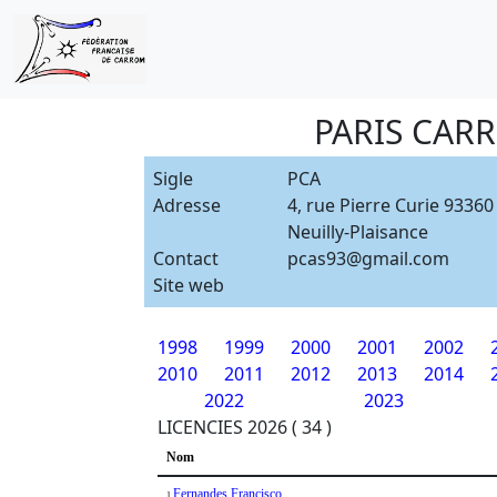
PARIS CAR
Sigle
PCA
Adresse
4, rue Pierre Curie 93360
Neuilly-Plaisance
Contact
pcas93@gmail.com
Site web
1998
1999
2000
2001
2002
2010
2011
2012
2013
2014
2022
2023
LICENCIES 2026 ( 34 )
Nom
Fernandes Francisco
1