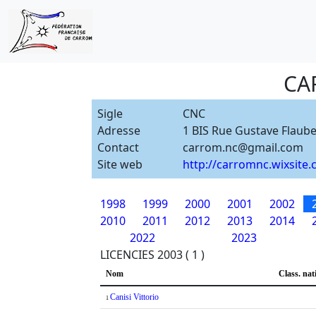
CA
Sigle
CNC
Adresse
1 BIS Rue Gustave Flaube
Contact
carrom.nc@gmail.com
Site web
http://carromnc.wixsite
1998
1999
2000
2001
2002
2010
2011
2012
2013
2014
2022
2023
LICENCIES 2003 ( 1 )
Nom
Class. nat
Canisi Vittorio
1