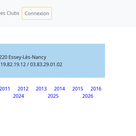
es Clubs
Connexion
220 Essey-Lès-Nancy
.19.82.19.12 / 03.83.29.01.02
2011
2012
2013
2014
2015
2016
2024
2025
2026