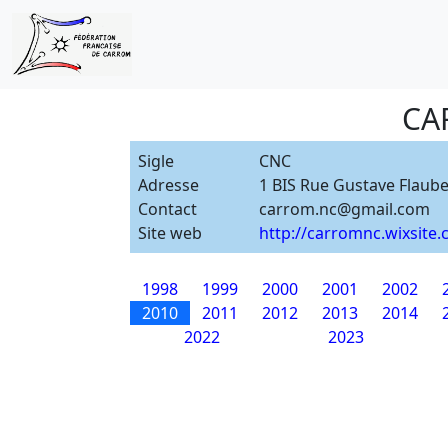
CA
Sigle
CNC
Adresse
1 BIS Rue Gustave Flaube
Contact
carrom.nc@gmail.com
Site web
http://carromnc.wixsite
1998
1999
2000
2001
2002
2010
2011
2012
2013
2014
2022
2023