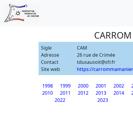
CARROM 
Sigle
CAM
Adresse
26 rue de Crimée
Contact
tdusausoit@sfr.fr
Site web
https://carrommamanie
1998
1999
2000
2001
2002
2010
2011
2012
2013
2014
2022
2023