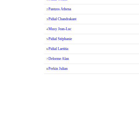
Pantzos Athena
2
Pidial Chandrakant
3
Musy Jean-Luc
4
Pidial Stéphanie
5
Pidial Laetitia
6
Delorme Alan
7
Perkin Julian
8