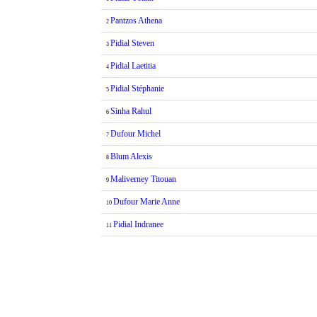
Pantzos Athena
2
Pidial Steven
3
Pidial Laetitia
4
Pidial Stéphanie
5
Sinha Rahul
6
Dufour Michel
7
Blum Alexis
8
Maliverney Titouan
9
Dufour Marie Anne
10
Pidial Indranee
11