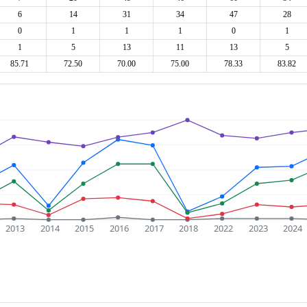
6
14
31
34
47
28
0
1
1
1
0
1
1
5
13
11
13
5
85.71
72.50
70.00
75.00
78.33
83.82
2013
2014
2015
2016
2017
2018
2022
2023
2024