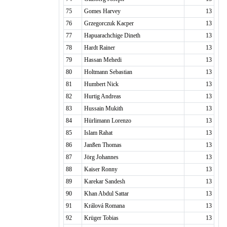
75
Gomes Harvey
13
76
Grzegorczuk Kacper
13
77
Hapuarachchige Dineth
13
78
Hardt Rainer
13
79
Hassan Mehedi
13
80
Holtmann Sebastian
13
81
Humbert Nick
13
82
Hurtig Andreas
13
83
Hussain Mukith
13
84
Hürlimann Lorenzo
13
85
Islam Rahat
13
86
Janßen Thomas
13
87
Jörg Johannes
13
88
Kaiser Ronny
13
89
Karekar Sandesh
13
90
Khan Abdul Sattar
13
91
Králová Romana
13
92
Krüger Tobias
13