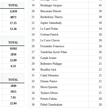
TOTAL
19
Boulanger Jacques
41
20
Bascarane Dinesh
39
12459
21
Berthelemy Thierry
39
8873
22
Jupiter Sattirabady
39
17.35
23
Le Liard Nolan
34
12.36
24
Gerbaut Patrick
28
25
Le Corre Clervie
28
TOTAL
26
Fernandes Francisco
26
10302
27
Vanderlan Ayesh Nilan
26
2850
28
Garjah Ariane
25
22.89
29
Bellemère Philippe
21
6.33
30
Bouillon Jack
21
31
Cabal Sébastien
21
TOTAL
32
Dumas Patrice
21
2049
33
Moret Quentin
21
5915
34
Toubert Olivier
21
7.91
35
Pereira Fabian
20
22.84
36
Pidial Chandrakant
20