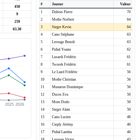
#
Joueur
Valeur
450
1
Dubois Pierre
70
9
2
Mothe Norbert
64
259
3
Sieger Kevin
64
63.30
4
Cano Stéphane
63
5
Lerouge Benoît
63
6
Pidial Yoann
62
7
Lusardi Frédéric
61
8
Tworek Frédéric
61
9
Le Liard Frédéric
56
10
Mothe Christian
56
11
Munaron Dominique
56
12
Ducos Eva
50
13
Mom Dodo
50
2025
2026
14
Sieger Alain
50
15
Cano Lucien
48
16
Cieply Jérémy
46
17
Pidial Laetitia
46
18
Lerouge Victor
43