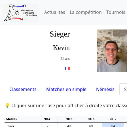
Actualités
La compétition
Tournois
Sieger
Kevin
34 ans
Classements
Matches en simple
Némésis
S
💡 Cliquer sur une case pour afficher à droite votre cla
2012
Matchs
2013
2014
2015
2016
2017
31
Joués
47
12
49
69
64