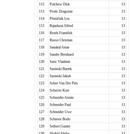
112
Polchow Dirk
13
113
Protic Dragomir
13
114
Pšeničnik Lea
13
115
Rajadurai Alfred
13
116
Rezek František
13
117
Russo Christian
13
118
Sanakal Amar
13
119
Sander Bernhard
13
120
Saric Vladimir
13
121
Sasinski Bartek
13
122
Sasinski Jakub
13
123
Schee Van Der Pim
13
124
Scherrer Kurt
13
125
Schneider Armin
13
126
Schneider Paul
13
127
Schneider Uwe
13
128
Schnoor Bodo
13
129
Seibert Gunter
13
130
Shahid Abdus
13