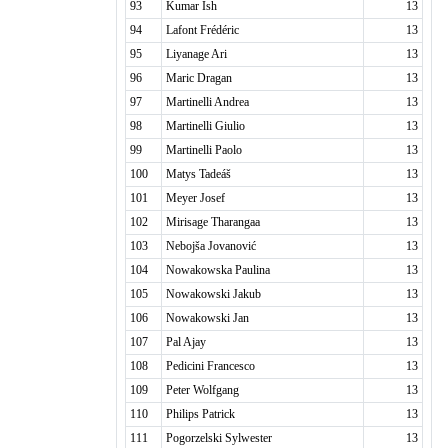
93
Kumar Ish
13
94
Lafont Frédéric
13
95
Liyanage Ari
13
96
Maric Dragan
13
97
Martinelli Andrea
13
98
Martinelli Giulio
13
99
Martinelli Paolo
13
100
Matys Tadeáš
13
101
Meyer Josef
13
102
Mirisage Tharangaa
13
103
Nebojša Jovanović
13
104
Nowakowska Paulina
13
105
Nowakowski Jakub
13
106
Nowakowski Jan
13
107
Pal Ajay
13
108
Pedicini Francesco
13
109
Peter Wolfgang
13
110
Philips Patrick
13
111
Pogorzelski Sylwester
13