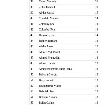
37
Venou Mouraly
20
38
Colin Thibault
19
39
Abdin Karnal
15
40
Chatelain Mathieu
14
41
Colomby Eric
14
42
Colomby Tom
14
43
Dumas Sylvie
14
44
Jalabert Bernard
14
45
Abdin Ansar
13
46
Ahmed Md. Badol
13
47
Ahmed Muhiuddin
13
48
Ahmed Shuab
13
49
Ammazzalamorte Lucia Elena
13
50
Balicchi Giorgio
13
51
Bany Robert
13
52
Baumgartner Viktor
13
53
Bażyński Jan
13
54
Beltrami Simone
13
55
Bollin Carlito
13