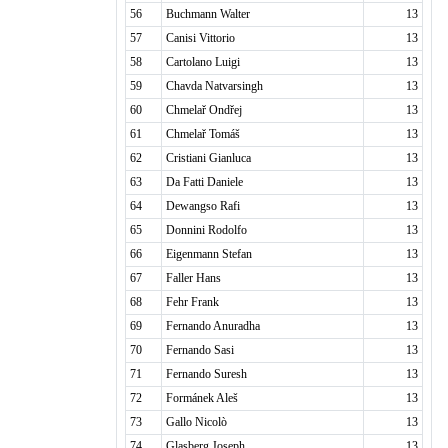
56
Buchmann Walter
13
57
Canisi Vittorio
13
58
Cartolano Luigi
13
59
Chavda Natvarsingh
13
60
Chmelař Ondřej
13
61
Chmelař Tomáš
13
62
Cristiani Gianluca
13
63
Da Fatti Daniele
13
64
Dewangso Rafi
13
65
Donnini Rodolfo
13
66
Eigenmann Stefan
13
67
Faller Hans
13
68
Fehr Frank
13
69
Fernando Anuradha
13
70
Fernando Sasi
13
71
Fernando Suresh
13
72
Formánek Aleš
13
73
Gallo Nicolò
13
74
Glasberg Joseph
13