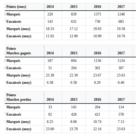
2012
Points (tous)
2013
2014
2015
2016
2017
479
Marqués
885
220
839
1375
1248
417
Encaissés
523
143
632
758
685
15.45
Marqués (moy)
18.83
18.33
17.12
19.93
19.50
13.45
Encaissés (moy)
11.13
11.92
12.90
10.99
10.70
Points
2012
Matches gagnés
2013
2014
2015
2016
2017
368
Marqués
792
187
694
1136
1134
100
Encaissés
194
51
204
302
307
21.65
Marqués (moy)
24.00
23.38
22.39
23.67
23.63
5.88
Encaissés (moy)
5.88
6.38
6.58
6.29
6.40
Points
2012
Matches perdus
2013
2014
2015
2016
2017
111
Marqués
78
33
145
204
114
317
Encaissés
314
92
428
421
378
7.93
Marqués (moy)
6.00
8.25
8.06
10.74
7.13
22.64
Encaissés (moy)
24.15
23.00
23.78
22.16
23.63