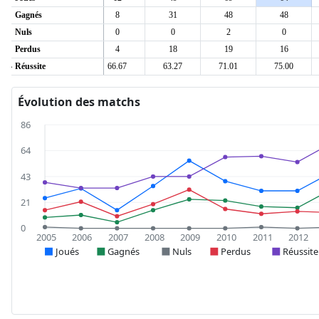
17
Gagnés
33
8
31
48
48
0
Nuls
1
0
0
2
0
14
Perdus
13
4
18
19
16
54.84
Réussite
71.28
66.67
63.27
71.01
75.00
Évolution des matchs
86
64
43
21
0
2005
2006
2007
2008
2009
2010
2011
2012
Joués
Gagnés
Nuls
Perdus
Réussite