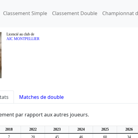
Classement Simple
Classement Double
Championnat d
Licencié au club de
AIC MONTPELLIER
tats
Matches de double
ssement par rapport aux autres joueurs.
2018
2022
2023
2024
2025
2026
7
20
45
46
60
34