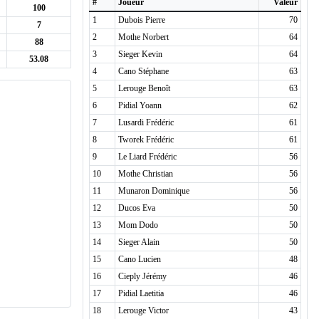
#
Joueur
Valeur
100
1
Dubois Pierre
70
7
2
Mothe Norbert
64
88
3
Sieger Kevin
64
53.08
4
Cano Stéphane
63
5
Lerouge Benoît
63
6
Pidial Yoann
62
7
Lusardi Frédéric
61
8
Tworek Frédéric
61
9
Le Liard Frédéric
56
10
Mothe Christian
56
11
Munaron Dominique
56
12
Ducos Eva
50
13
Mom Dodo
50
14
Sieger Alain
50
15
Cano Lucien
48
16
Cieply Jérémy
46
17
Pidial Laetitia
46
18
Lerouge Victor
43