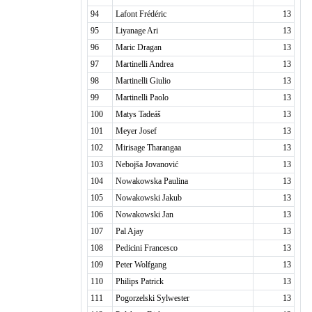
94
Lafont Frédéric
13
95
Liyanage Ari
13
96
Maric Dragan
13
97
Martinelli Andrea
13
98
Martinelli Giulio
13
99
Martinelli Paolo
13
100
Matys Tadeáš
13
101
Meyer Josef
13
102
Mirisage Tharangaa
13
103
Nebojša Jovanović
13
104
Nowakowska Paulina
13
105
Nowakowski Jakub
13
106
Nowakowski Jan
13
107
Pal Ajay
13
108
Pedicini Francesco
13
109
Peter Wolfgang
13
110
Philips Patrick
13
111
Pogorzelski Sylwester
13