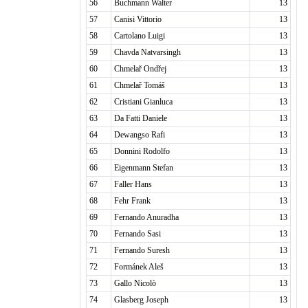
56
Buchmann Walter
13
57
Canisi Vittorio
13
58
Cartolano Luigi
13
59
Chavda Natvarsingh
13
60
Chmelař Ondřej
13
61
Chmelař Tomáš
13
62
Cristiani Gianluca
13
63
Da Fatti Daniele
13
64
Dewangso Rafi
13
65
Donnini Rodolfo
13
66
Eigenmann Stefan
13
67
Faller Hans
13
68
Fehr Frank
13
69
Fernando Anuradha
13
70
Fernando Sasi
13
71
Fernando Suresh
13
72
Formánek Aleš
13
73
Gallo Nicolò
13
74
Glasberg Joseph
13