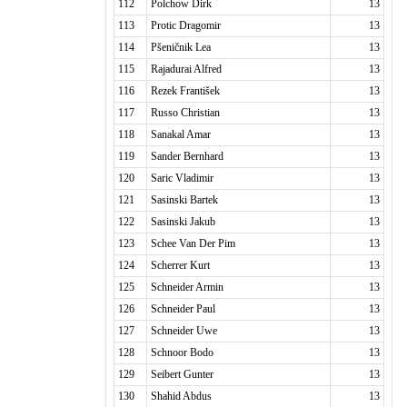
112
Polchow Dirk
13
113
Protic Dragomir
13
114
Pšeničnik Lea
13
115
Rajadurai Alfred
13
116
Rezek František
13
117
Russo Christian
13
118
Sanakal Amar
13
119
Sander Bernhard
13
120
Saric Vladimir
13
121
Sasinski Bartek
13
122
Sasinski Jakub
13
123
Schee Van Der Pim
13
124
Scherrer Kurt
13
125
Schneider Armin
13
126
Schneider Paul
13
127
Schneider Uwe
13
128
Schnoor Bodo
13
129
Seibert Gunter
13
130
Shahid Abdus
13