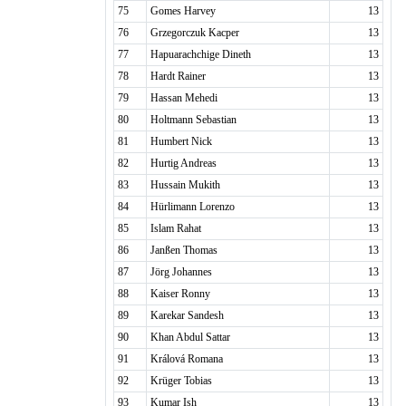
75
Gomes Harvey
13
76
Grzegorczuk Kacper
13
77
Hapuarachchige Dineth
13
78
Hardt Rainer
13
79
Hassan Mehedi
13
80
Holtmann Sebastian
13
81
Humbert Nick
13
82
Hurtig Andreas
13
83
Hussain Mukith
13
84
Hürlimann Lorenzo
13
85
Islam Rahat
13
86
Janßen Thomas
13
87
Jörg Johannes
13
88
Kaiser Ronny
13
89
Karekar Sandesh
13
90
Khan Abdul Sattar
13
91
Králová Romana
13
92
Krüger Tobias
13
93
Kumar Ish
13