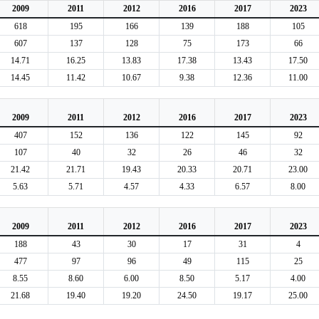
2009
2011
2012
2016
2017
2023
618
195
166
139
188
105
607
137
128
75
173
66
14.71
16.25
13.83
17.38
13.43
17.50
14.45
11.42
10.67
9.38
12.36
11.00
2009
2011
2012
2016
2017
2023
407
152
136
122
145
92
107
40
32
26
46
32
21.42
21.71
19.43
20.33
20.71
23.00
5.63
5.71
4.57
4.33
6.57
8.00
2009
2011
2012
2016
2017
2023
188
43
30
17
31
4
477
97
96
49
115
25
8.55
8.60
6.00
8.50
5.17
4.00
21.68
19.40
19.20
24.50
19.17
25.00