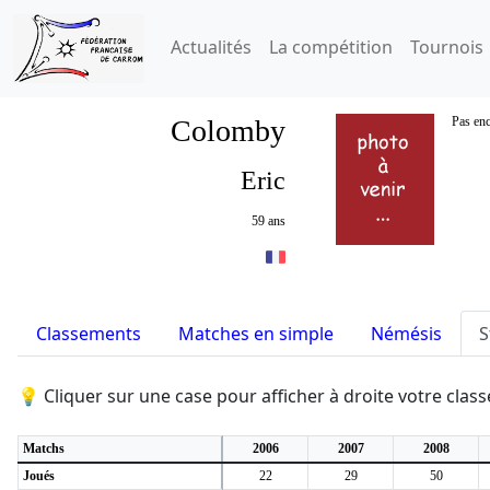
Actualités
La compétition
Tournois
Colomby
Pas enc
Eric
59 ans
Classements
Matches en simple
Némésis
S
💡 Cliquer sur une case pour afficher à droite votre cla
Matchs
2006
2007
2008
Joués
22
29
50