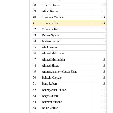
38
Colin Thibault
19
39
Abdin Karnal
15
40
Chatelain Mathieu
14
41
Colomby Eric
14
42
Colomby Tom
14
43
Dumas Sylvie
14
44
Jalabert Bernard
14
45
Abdin Ansar
13
46
Ahmed Md. Badol
13
47
Ahmed Muhiuddin
13
48
Ahmed Shuab
13
49
Ammazzalamorte Lucia Elena
13
50
Balicchi Giorgio
13
51
Bany Robert
13
52
Baumgartner Viktor
13
53
Bażyński Jan
13
54
Beltrami Simone
13
55
Bollin Carlito
13