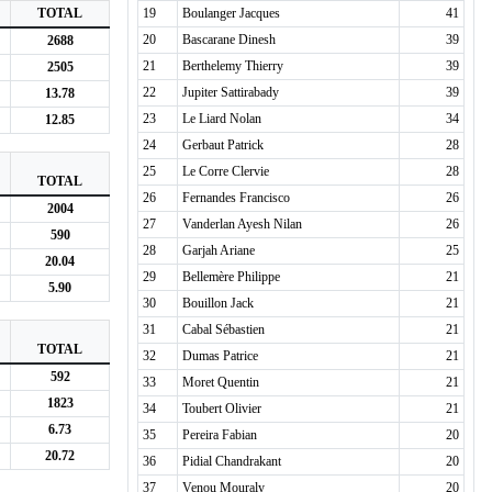
TOTAL
19
Boulanger Jacques
41
20
Bascarane Dinesh
39
2688
21
Berthelemy Thierry
39
2505
22
Jupiter Sattirabady
39
13.78
23
Le Liard Nolan
34
12.85
24
Gerbaut Patrick
28
25
Le Corre Clervie
28
TOTAL
26
Fernandes Francisco
26
2004
27
Vanderlan Ayesh Nilan
26
590
28
Garjah Ariane
25
20.04
29
Bellemère Philippe
21
5.90
30
Bouillon Jack
21
31
Cabal Sébastien
21
TOTAL
32
Dumas Patrice
21
592
33
Moret Quentin
21
1823
34
Toubert Olivier
21
6.73
35
Pereira Fabian
20
20.72
36
Pidial Chandrakant
20
37
Venou Mouraly
20