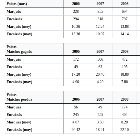
Points (tous)
2006
2007
2008
Marqués
228
355
694
Encaissés
294
318
707
Marqués (moy)
10.36
12.24
13.88
Encaissés (moy)
13.36
10.97
14.14
Points
Matches gagnés
2006
2007
2008
Marqués
172
306
472
Encaissés
49
63
195
Marqués (moy)
17.20
20.40
18.88
Encaissés (moy)
4.90
4.20
7.80
Points
Matches perdus
2006
2007
2008
Marqués
56
49
174
Encaissés
245
255
464
Marqués (moy)
4.67
3.50
8.29
Encaissés (moy)
20.42
18.21
22.10