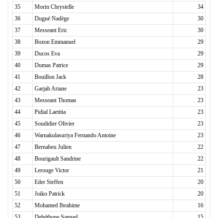
35
Morin Chrystelle
34
36
Dugué Nadège
30
37
Messeant Eric
30
38
Bozon Emmanuel
29
39
Ducos Eva
29
40
Dumas Patrice
29
41
Bouillon Jack
28
42
Garjah Ariane
23
43
Messeant Thomas
23
44
Pidial Laetitia
23
45
Soudidier Olivier
23
46
Warnakulasuriya Fernando Antoine
23
47
Bernabeu Julien
22
48
Bourigault Sandrine
22
49
Lerouge Victor
21
50
Eder Steffen
20
51
Joiko Patrick
20
52
Mohamed Ibrahime
16
53
Debéthune Samuel
15