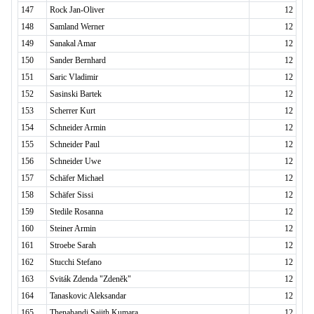
147
Rock Jan-Oliver
12
148
Samland Werner
12
149
Sanakal Amar
12
150
Sander Bernhard
12
151
Saric Vladimir
12
152
Sasinski Bartek
12
153
Scherrer Kurt
12
154
Schneider Armin
12
155
Schneider Paul
12
156
Schneider Uwe
12
157
Schäfer Michael
12
158
Schäfer Sissi
12
159
Stedile Rosanna
12
160
Steiner Armin
12
161
Stroebe Sarah
12
162
Stucchi Stefano
12
163
Sviták Zdenda "Zdeněk"
12
164
Tanaskovic Aleksandar
12
165
Thenahandi Sajith Kumara
12