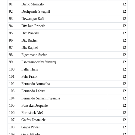
91
Danic Momcilo
12
92
Deshpande Swapnil
12
93
Dewangso Rafi
12
94
Dix Jain Princila
12
95
Dix Priscilla
12
96
Dix Rachel
12
97
Dix Raphel
12
98
Eigenmann Stefan
12
99
Eswaramoorthy Yuvaraj
12
100
Faller Hans
12
101
Fehr Frank
12
102
Fernando Anuradha
12
103
Fernando Lahiru
12
104
Fernando Saman Priyantha
12
105
Fonseka Deepanie
12
106
Formánek Aleš
12
107
Gaifas Emanuele
12
108
Gajda Pawel
12
109
Gallo Nicolò
12