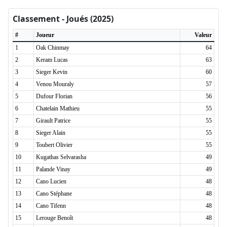
Classement - Joués (2025)
#
Joueur
Valeur
1
Oak Chinmay
64
2
Keram Lucas
63
3
Sieger Kevin
60
4
Venou Mouraly
57
5
Dufour Florian
56
6
Chatelain Mathieu
55
7
Girault Patrice
55
8
Sieger Alain
55
9
Toubert Olivier
55
10
Kugathas Selvarasha
49
11
Palande Vinay
49
12
Cano Lucien
48
13
Cano Stéphane
48
14
Cano Tifenn
48
15
Lerouge Benoît
48