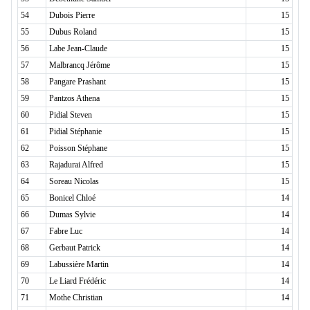
54
Dubois Pierre
15
55
Dubus Roland
15
56
Labe Jean-Claude
15
57
Malbrancq Jérôme
15
58
Pangare Prashant
15
59
Pantzos Athena
15
60
Pidial Steven
15
61
Pidial Stéphanie
15
62
Poisson Stéphane
15
63
Rajadurai Alfred
15
64
Soreau Nicolas
15
65
Bonicel Chloé
14
66
Dumas Sylvie
14
67
Fabre Luc
14
68
Gerbaut Patrick
14
69
Labussière Martin
14
70
Le Liard Frédéric
14
71
Mothe Christian
14