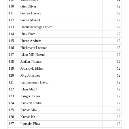
110
Gies Oliver
12
111
Gomes Harvey
12
112
Günes Mürsel
12
113
Hapuarachchige Dineth
12
114
Hink Piotr
12
115
Hurtig Andreas
12
116
Hürlimann Lorenzo
12
117
Islam MD Nazrul
12
118
Janßen Thomas
12
119
Jovanovic Milos
12
120
Jörg Johannes
12
121
Kariyawasam David
12
122
Khan Abdul
12
123
Krüger Tobias
12
124
Kubíček Ondřej
12
125
Kumar Alok
12
126
Kumar Ish
12
127
Lipinska Eliza
12