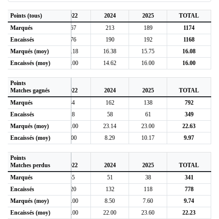
7
Points (tous)
2018
2022
2024
2025
TOTAL
Marqués
211
167
213
189
1174
Encaissés
216
176
190
192
1168
4
Marqués (moy)
16.23
15.18
16.38
15.75
16.08
9
Encaissés (moy)
16.62
16.00
14.62
16.00
16.00
Points
7
Matches gagnés
2018
2022
2024
2025
TOTAL
Marqués
157
84
162
138
792
Encaissés
95
28
58
61
349
3
Marqués (moy)
22.43
21.00
23.14
23.00
22.63
3
Encaissés (moy)
13.57
7.00
8.29
10.17
9.97
Points
7
Matches perdus
2018
2022
2024
2025
TOTAL
Marqués
54
55
51
38
341
Encaissés
121
120
132
118
778
6
Marqués (moy)
9.00
11.00
8.50
7.60
9.74
4
Encaissés (moy)
20.17
24.00
22.00
23.60
22.23