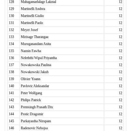
128
Mahagamarlalage Lakmal
12
129
Martinelli Andrea
12
130
Martinelli Giulio
12
131
Martinelli Paolo
12
132
Meyer Josef
12
133
Mirisage Tharangaa
12
134
Muruganandam Anita
12
135
Naznin Fawha
12
136
Neleththi Wipul Priyantha
12
137
Nowakowska Paulina
12
138
Nowakowski Jakub
12
139
Olivier Yoann
12
140
Pavlovic Aleksandar
12
141
Peter Wolfgang
12
142
Philips Patrick
12
143
Premsingh Prasath Dix
12
144
Protic Dragomir
12
145
Purkayastha Nirupam
12
146
Radenovic Nebojsa
12