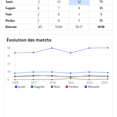
Joués
13
11
13
12
73
Gagnés
7
4
7
6
35
Nuls
0
2
0
1
3
Perdus
6
5
6
5
35
5
Réussite
53.85
45.45
53.85
54.17
50.00
Évolution des matchs
54
41
27
14
0
2006
2017
2018
2022
2024
2025
Joués
Gagnés
Nuls
Perdus
Réussite