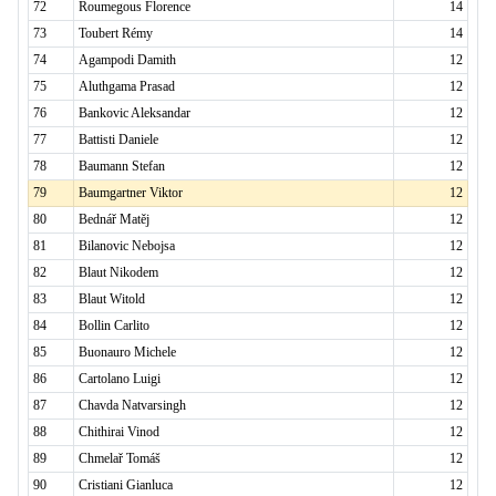
72
Roumegous Florence
14
73
Toubert Rémy
14
74
Agampodi Damith
12
75
Aluthgama Prasad
12
76
Bankovic Aleksandar
12
77
Battisti Daniele
12
78
Baumann Stefan
12
79
Baumgartner Viktor
12
80
Bednář Matěj
12
81
Bilanovic Nebojsa
12
82
Blaut Nikodem
12
83
Blaut Witold
12
84
Bollin Carlito
12
85
Buonauro Michele
12
86
Cartolano Luigi
12
87
Chavda Natvarsingh
12
88
Chithirai Vinod
12
89
Chmelař Tomáš
12
90
Cristiani Gianluca
12