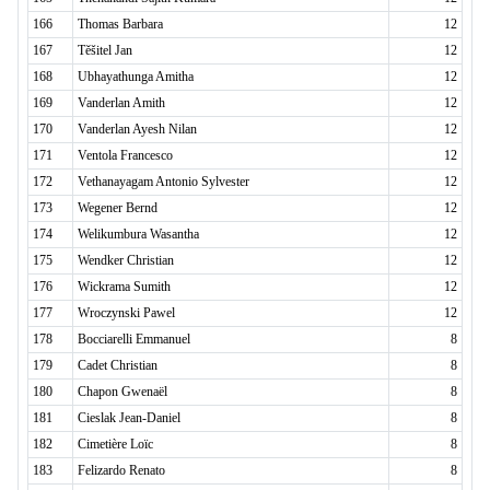
166
Thomas Barbara
12
167
Těšitel Jan
12
168
Ubhayathunga Amitha
12
169
Vanderlan Amith
12
170
Vanderlan Ayesh Nilan
12
171
Ventola Francesco
12
172
Vethanayagam Antonio Sylvester
12
173
Wegener Bernd
12
174
Welikumbura Wasantha
12
175
Wendker Christian
12
176
Wickrama Sumith
12
177
Wroczynski Pawel
12
178
Bocciarelli Emmanuel
8
179
Cadet Christian
8
180
Chapon Gwenaël
8
181
Cieslak Jean-Daniel
8
182
Cimetière Loïc
8
183
Felizardo Renato
8