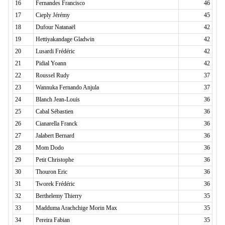
16
Fernandes Francisco
46
17
Cieply Jérémy
45
18
Dufour Natanaël
42
19
Hettiyakandage Gladwin
42
20
Lusardi Frédéric
42
21
Pidial Yoann
42
22
Roussel Rudy
37
23
Wannuka Fernando Anjula
37
24
Blanch Jean-Louis
36
25
Cabal Sébastien
36
26
Cianarella Franck
36
27
Jalabert Bernard
36
28
Mom Dodo
36
29
Petit Christophe
36
30
Thouron Eric
36
31
Tworek Frédéric
36
32
Berthelemy Thierry
35
33
Madduma Arachchige Morin Max
35
34
Pereira Fabian
35