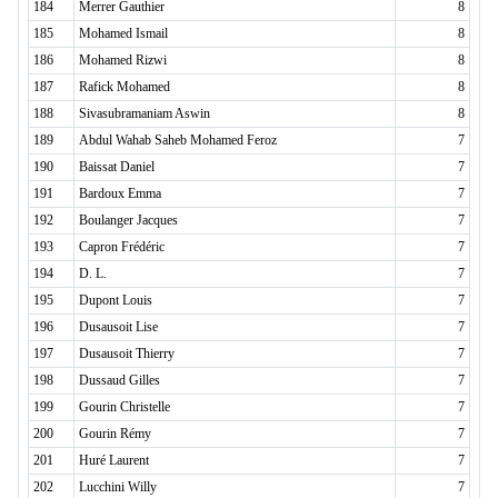
184
Merrer Gauthier
8
185
Mohamed Ismail
8
186
Mohamed Rizwi
8
187
Rafick Mohamed
8
188
Sivasubramaniam Aswin
8
189
Abdul Wahab Saheb Mohamed Feroz
7
190
Baissat Daniel
7
191
Bardoux Emma
7
192
Boulanger Jacques
7
193
Capron Frédéric
7
194
D. L.
7
195
Dupont Louis
7
196
Dusausoit Lise
7
197
Dusausoit Thierry
7
198
Dussaud Gilles
7
199
Gourin Christelle
7
200
Gourin Rémy
7
201
Huré Laurent
7
202
Lucchini Willy
7