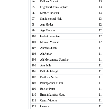
94
Balloux Mickaël
13
95
Engelibert Jean-Baptiste
13
96
Mothe Christian
13
97
Sandu sorinel Nelu
13
98
Aga Hyder
12
99
Aga Mohsin
12
100
Galloti Sébastien
12
101
Moreau Vincent
12
102
Ahmed Shuab
11
103
Ali Anhar
11
104
Ali Mohammed Sunahar
11
105
Arts Jelle
11
106
Balicchi Giorgio
11
107
Bartlema Stefan
11
108
Baumgartner Viktor
11
109
Bocker Peter
11
110
Brenninkmeijer Hugo
11
111
Canisi Vittorio
11
112
Careem Riz
11