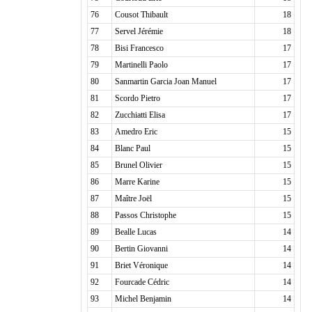
76
Cousot Thibault
18
77
Servel Jérémie
18
78
Bisi Francesco
17
79
Martinelli Paolo
17
80
Sanmartin Garcia Joan Manuel
17
81
Scordo Pietro
17
82
Zucchiatti Elisa
17
83
Amedro Eric
15
84
Blanc Paul
15
85
Brunel Olivier
15
86
Marre Karine
15
87
Maître Joël
15
88
Passos Christophe
15
89
Bealle Lucas
14
90
Bertin Giovanni
14
91
Briet Véronique
14
92
Fourcade Cédric
14
93
Michel Benjamin
14