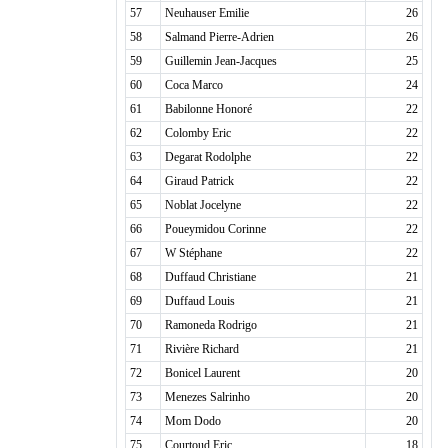
57
Neuhauser Emilie
26
58
Salmand Pierre-Adrien
26
59
Guillemin Jean-Jacques
25
60
Coca Marco
24
61
Babilonne Honoré
22
62
Colomby Eric
22
63
Degarat Rodolphe
22
64
Giraud Patrick
22
65
Noblat Jocelyne
22
66
Poueymidou Corinne
22
67
W Stéphane
22
68
Duffaud Christiane
21
69
Duffaud Louis
21
70
Ramoneda Rodrigo
21
71
Rivière Richard
21
72
Bonicel Laurent
20
73
Menezes Salrinho
20
74
Mom Dodo
20
75
Courtoud Eric
18