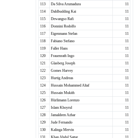
113
Da Silva Arumadura
11
114
Dahlbudding Kai
11
115
Dewangso Rafi
11
116
Donnini Rodolfo
11
117
Eigenmann Stefan
11
118
Fabiano Stefano
11
119
Faller Hans
11
120
Frauenrath Ingo
11
121
Glasberg Joseph
11
122
Gomes Harvey
11
123
Hurtig Andreas
11
124
Hussain Mohammed Altaf
11
125
Hussain Mukith
11
126
Hürlimann Lorenzo
11
127
Islam Khoyrul
11
128
Jamaldeen Azhar
11
129
Jude Fernando
11
130
Kalinga Mervin
11
131
Khan Abdul Sattar
11