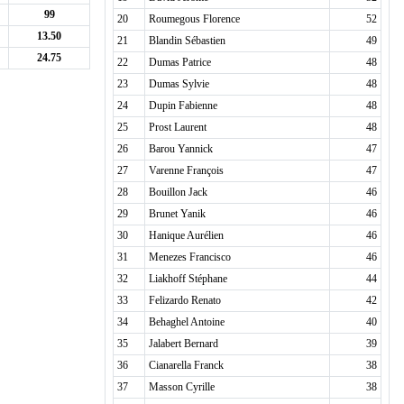
99
20
Roumegous Florence
52
13.50
21
Blandin Sébastien
49
24.75
22
Dumas Patrice
48
23
Dumas Sylvie
48
24
Dupin Fabienne
48
25
Prost Laurent
48
26
Barou Yannick
47
27
Varenne François
47
28
Bouillon Jack
46
29
Brunet Yanik
46
30
Hanique Aurélien
46
31
Menezes Francisco
46
32
Liakhoff Stéphane
44
33
Felizardo Renato
42
34
Behaghel Antoine
40
35
Jalabert Bernard
39
36
Cianarella Franck
38
37
Masson Cyrille
38