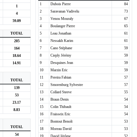
1
Dubois Pierre
84
1
2
Saravanan Vadivelu
73
4
3
Venou Mouraly
67
59.09
4
Boulanger Pierre
65
TOTAL
5
Leau Jonathan
61
6
Nessakh Karim
61
205
7
Cano Stéphane
59
164
8
Cieply Jérémy
59
18.64
9
Desquines Jean
59
14.91
10
Marzin Eric
59
11
Pereira Fabian
57
TOTAL
12
Smorenburg Sylvestre
57
139
13
Collard Steeve
55
53
14
Braun Denis
54
23.17
15
Colin Thibault
54
8.83
16
Fraisseix Eric
54
17
Bontout Benoît
53
TOTAL
18
Moreau David
53
54
19
David Jérôme
52