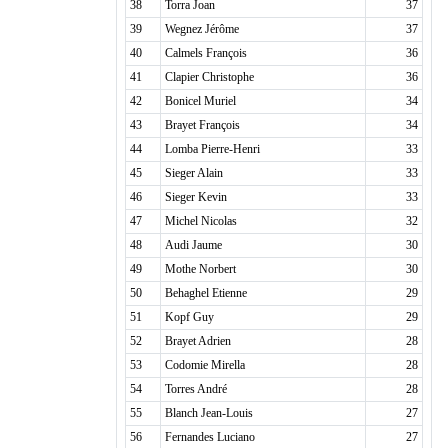
38
Torra Joan
37
39
Wegnez Jérôme
37
40
Calmels François
36
41
Clapier Christophe
36
42
Bonicel Muriel
34
43
Brayet François
34
44
Lomba Pierre-Henri
33
45
Sieger Alain
33
46
Sieger Kevin
33
47
Michel Nicolas
32
48
Audi Jaume
30
49
Mothe Norbert
30
50
Behaghel Etienne
29
51
Kopf Guy
29
52
Brayet Adrien
28
53
Codomie Mirella
28
54
Torres André
28
55
Blanch Jean-Louis
27
56
Fernandes Luciano
27