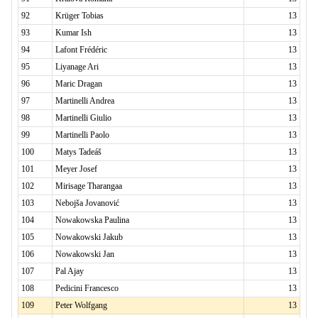
92
Krüger Tobias
13
93
Kumar Ish
13
94
Lafont Frédéric
13
95
Liyanage Ari
13
96
Maric Dragan
13
97
Martinelli Andrea
13
98
Martinelli Giulio
13
99
Martinelli Paolo
13
100
Matys Tadeáš
13
101
Meyer Josef
13
102
Mirisage Tharangaa
13
103
Nebojša Jovanović
13
104
Nowakowska Paulina
13
105
Nowakowski Jakub
13
106
Nowakowski Jan
13
107
Pal Ajay
13
108
Pedicini Francesco
13
109
Peter Wolfgang
13