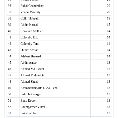
36
Pidial Chandrakant
20
37
Venou Mouraly
20
38
Colin Thibault
19
39
Abdin Karnal
15
40
Chatelain Mathieu
14
41
Colomby Eric
14
42
Colomby Tom
14
43
Dumas Sylvie
14
44
Jalabert Bernard
14
45
Abdin Ansar
13
46
Ahmed Md. Badol
13
47
Ahmed Muhiuddin
13
48
Ahmed Shuab
13
49
Ammazzalamorte Lucia Elena
13
50
Balicchi Giorgio
13
51
Bany Robert
13
52
Baumgartner Viktor
13
53
Bażyński Jan
13