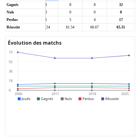
Gagnés
8
8
8
8
32
Nuls
0
0
0
0
0
Perdus
3
5
5
4
17
Réussite
72.73
61.54
61.54
66.67
65.31
Évolution des matchs
73
55
36
18
0
2006
2017
2018
2025
Joués
Gagnés
Nuls
Perdus
Réussite