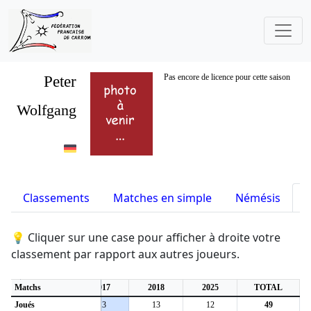
Peter
Pas encore de licence pour cette saison
Wolfgang
Classements
Matches en simple
Némésis
S
💡 Cliquer sur une case pour afficher à droite votre
classement par rapport aux autres joueurs.
Matchs
2006
2017
2018
2025
TOTAL
Joués
11
13
13
12
49