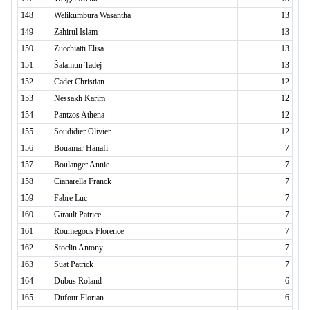
148
Welikumbura Wasantha
13
149
Zahirul Islam
13
150
Zucchiatti Elisa
13
151
Šalamun Tadej
13
152
Cadet Christian
12
153
Nessakh Karim
12
154
Pantzos Athena
12
155
Soudidier Olivier
12
156
Bouamar Hanafi
7
157
Boulanger Annie
7
158
Cianarella Franck
7
159
Fabre Luc
7
160
Girault Patrice
7
161
Roumegous Florence
7
162
Stoclin Antony
7
163
Suat Patrick
7
164
Dubus Roland
6
165
Dufour Florian
6