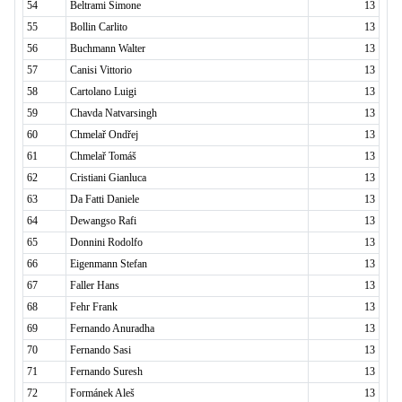
54
Beltrami Simone
13
55
Bollin Carlito
13
56
Buchmann Walter
13
57
Canisi Vittorio
13
58
Cartolano Luigi
13
59
Chavda Natvarsingh
13
60
Chmelař Ondřej
13
61
Chmelař Tomáš
13
62
Cristiani Gianluca
13
63
Da Fatti Daniele
13
64
Dewangso Rafi
13
65
Donnini Rodolfo
13
66
Eigenmann Stefan
13
67
Faller Hans
13
68
Fehr Frank
13
69
Fernando Anuradha
13
70
Fernando Sasi
13
71
Fernando Suresh
13
72
Formánek Aleš
13