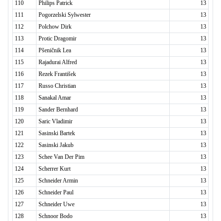
110
Philips Patrick
13
111
Pogorzelski Sylwester
13
112
Polchow Dirk
13
113
Protic Dragomir
13
114
Pšeničnik Lea
13
115
Rajadurai Alfred
13
116
Rezek František
13
117
Russo Christian
13
118
Sanakal Amar
13
119
Sander Bernhard
13
120
Saric Vladimir
13
121
Sasinski Bartek
13
122
Sasinski Jakub
13
123
Schee Van Der Pim
13
124
Scherrer Kurt
13
125
Schneider Armin
13
126
Schneider Paul
13
127
Schneider Uwe
13
128
Schnoor Bodo
13