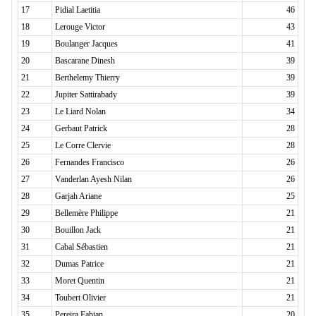
17
Pidial Laetitia
46
18
Lerouge Victor
43
19
Boulanger Jacques
41
20
Bascarane Dinesh
39
21
Berthelemy Thierry
39
22
Jupiter Sattirabady
39
23
Le Liard Nolan
34
24
Gerbaut Patrick
28
25
Le Corre Clervie
28
26
Fernandes Francisco
26
27
Vanderlan Ayesh Nilan
26
28
Garjah Ariane
25
29
Bellemère Philippe
21
30
Bouillon Jack
21
31
Cabal Sébastien
21
32
Dumas Patrice
21
33
Moret Quentin
21
34
Toubert Olivier
21
35
Pereira Fabian
20