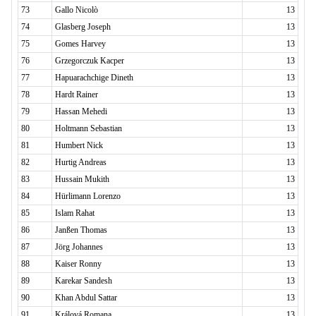
73
Gallo Nicolò
13
74
Glasberg Joseph
13
75
Gomes Harvey
13
76
Grzegorczuk Kacper
13
77
Hapuarachchige Dineth
13
78
Hardt Rainer
13
79
Hassan Mehedi
13
80
Holtmann Sebastian
13
81
Humbert Nick
13
82
Hurtig Andreas
13
83
Hussain Mukith
13
84
Hürlimann Lorenzo
13
85
Islam Rahat
13
86
Janßen Thomas
13
87
Jörg Johannes
13
88
Kaiser Ronny
13
89
Karekar Sandesh
13
90
Khan Abdul Sattar
13
91
Králová Romana
13