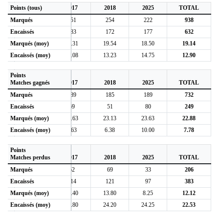
Points (tous)
2006
2017
2018
2025
TOTAL
Marqués
211
251
254
222
938
Encaissés
100
183
172
177
632
Marqués (moy)
19.18
19.31
19.54
18.50
19.14
Encaissés (moy)
9.09
14.08
13.23
14.75
12.90
Points
Matches gagnés
2006
2017
2018
2025
TOTAL
Marqués
169
189
185
189
732
Encaissés
49
69
51
80
249
Marqués (moy)
21.13
23.63
23.13
23.63
22.88
Encaissés (moy)
6.13
8.63
6.38
10.00
7.78
Points
Matches perdus
2006
2017
2018
2025
TOTAL
Marqués
42
62
69
33
206
Encaissés
51
114
121
97
383
Marqués (moy)
14.00
12.40
13.80
8.25
12.12
Encaissés (moy)
17.00
22.80
24.20
24.25
22.53