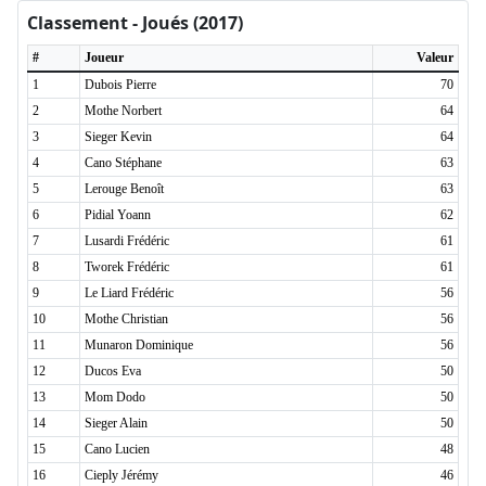
Classement - Joués (2017)
#
Joueur
Valeur
1
Dubois Pierre
70
2
Mothe Norbert
64
3
Sieger Kevin
64
4
Cano Stéphane
63
5
Lerouge Benoît
63
6
Pidial Yoann
62
7
Lusardi Frédéric
61
8
Tworek Frédéric
61
9
Le Liard Frédéric
56
10
Mothe Christian
56
11
Munaron Dominique
56
12
Ducos Eva
50
13
Mom Dodo
50
14
Sieger Alain
50
15
Cano Lucien
48
16
Cieply Jérémy
46