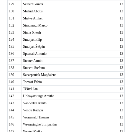
129
Seibert Gunter
13
130
Shahid Abdus
13
131
Shetye Aniket
13
132
Simonazzi Marco
13
133
Sinha Nitesh
13
134
Smoljak Filip
13
135
Smoljak Štěpán
13
136
Spazzali Antonio
13
137
Steiner Armin
13
138
Stucchi Stefano
13
139
Szczepaniak Magdalena
13
140
Tomasi Fabio
13
141
Těšitel Jan
13
142
Ubhayathunga Amitha
13
143
Vanderlan Amith
13
144
Venou Radjou
13
145
Vormwald Thomas
13
146
Weerasinghe Shriyantha
13
147
Weigel Meike
13