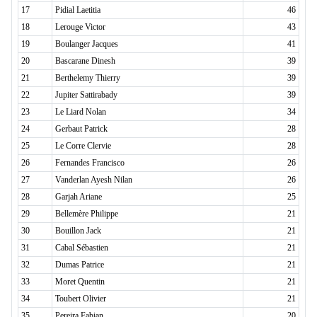
17
Pidial Laetitia
46
18
Lerouge Victor
43
19
Boulanger Jacques
41
20
Bascarane Dinesh
39
21
Berthelemy Thierry
39
22
Jupiter Sattirabady
39
23
Le Liard Nolan
34
24
Gerbaut Patrick
28
25
Le Corre Clervie
28
26
Fernandes Francisco
26
27
Vanderlan Ayesh Nilan
26
28
Garjah Ariane
25
29
Bellemère Philippe
21
30
Bouillon Jack
21
31
Cabal Sébastien
21
32
Dumas Patrice
21
33
Moret Quentin
21
34
Toubert Olivier
21
35
Pereira Fabian
20