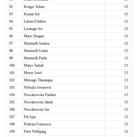
92
Krüger Tobias
13
93
Kumar Ish
13
94
Lafont Frédéric
13
95
Liyanage Ari
13
96
Maric Dragan
13
97
Martinelli Andrea
13
98
Martinelli Giulio
13
99
Martinelli Paolo
13
100
Matys Tadeáš
13
101
Meyer Josef
13
102
Mirisage Tharangaa
13
103
Nebojša Jovanović
13
104
Nowakowska Paulina
13
105
Nowakowski Jakub
13
106
Nowakowski Jan
13
107
Pal Ajay
13
108
Pedicini Francesco
13
109
Peter Wolfgang
13