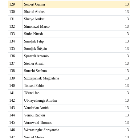
129
Seibert Gunter
13
130
Shahid Abdus
13
131
Shetye Aniket
13
132
Simonazzi Marco
13
133
Sinha Nitesh
13
134
Smoljak Filip
13
135
Smoljak Štěpán
13
136
Spazzali Antonio
13
137
Steiner Armin
13
138
Stucchi Stefano
13
139
Szczepaniak Magdalena
13
140
Tomasi Fabio
13
141
Těšitel Jan
13
142
Ubhayathunga Amitha
13
143
Vanderlan Amith
13
144
Venou Radjou
13
145
Vormwald Thomas
13
146
Weerasinghe Shriyantha
13
147
Weigel Meike
13