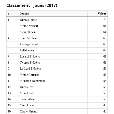
Classement - Joués (2017)
#
Joueur
Valeur
1
Dubois Pierre
70
2
Mothe Norbert
64
3
Sieger Kevin
64
4
Cano Stéphane
63
5
Lerouge Benoît
63
6
Pidial Yoann
62
7
Lusardi Frédéric
61
8
Tworek Frédéric
61
9
Le Liard Frédéric
56
10
Mothe Christian
56
11
Munaron Dominique
56
12
Ducos Eva
50
13
Mom Dodo
50
14
Sieger Alain
50
15
Cano Lucien
48
16
Cieply Jérémy
46