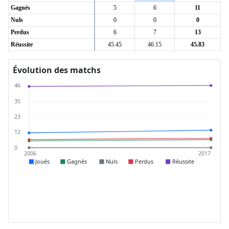
Gagnés
5
6
11
Nuls
0
0
0
Perdus
6
7
13
Réussite
45.45
46.15
45.83
Évolution des matchs
46
35
23
12
0
2006
2017
Joués
Gagnés
Nuls
Perdus
Réussite