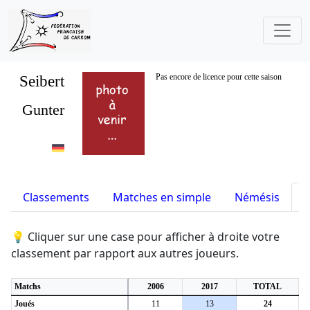
Seibert
Pas encore de licence pour cette saison
Gunter
Classements
Matches en simple
Némésis
S
💡 Cliquer sur une case pour afficher à droite votre
classement par rapport aux autres joueurs.
Matchs
2006
2017
TOTAL
Joués
11
13
24