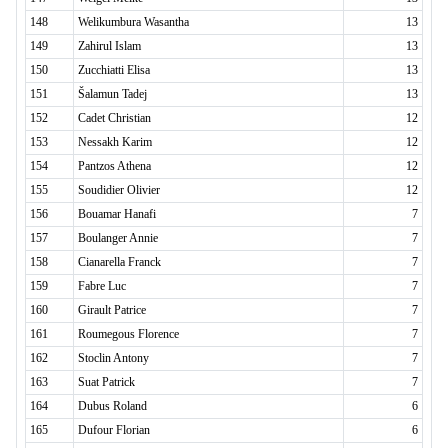
148
Welikumbura Wasantha
13
149
Zahirul Islam
13
150
Zucchiatti Elisa
13
151
Šalamun Tadej
13
152
Cadet Christian
12
153
Nessakh Karim
12
154
Pantzos Athena
12
155
Soudidier Olivier
12
156
Bouamar Hanafi
7
157
Boulanger Annie
7
158
Cianarella Franck
7
159
Fabre Luc
7
160
Girault Patrice
7
161
Roumegous Florence
7
162
Stoclin Antony
7
163
Suat Patrick
7
164
Dubus Roland
6
165
Dufour Florian
6