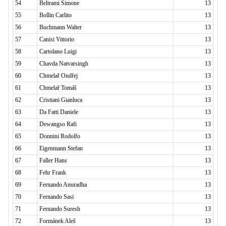
54
Beltrami Simone
13
55
Bollin Carlito
13
56
Buchmann Walter
13
57
Canisi Vittorio
13
58
Cartolano Luigi
13
59
Chavda Natvarsingh
13
60
Chmelař Ondřej
13
61
Chmelař Tomáš
13
62
Cristiani Gianluca
13
63
Da Fatti Daniele
13
64
Dewangso Rafi
13
65
Donnini Rodolfo
13
66
Eigenmann Stefan
13
67
Faller Hans
13
68
Fehr Frank
13
69
Fernando Anuradha
13
70
Fernando Sasi
13
71
Fernando Suresh
13
72
Formánek Aleš
13