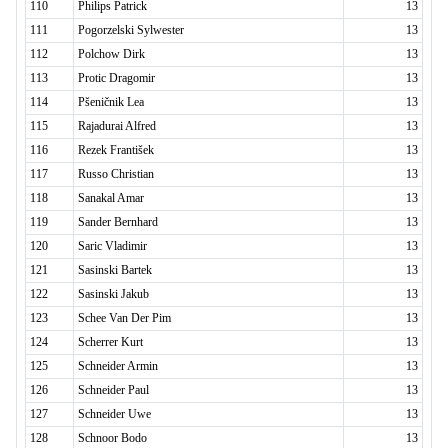
110
Philips Patrick
13
111
Pogorzelski Sylwester
13
112
Polchow Dirk
13
113
Protic Dragomir
13
114
Pšeničnik Lea
13
115
Rajadurai Alfred
13
116
Rezek František
13
117
Russo Christian
13
118
Sanakal Amar
13
119
Sander Bernhard
13
120
Saric Vladimir
13
121
Sasinski Bartek
13
122
Sasinski Jakub
13
123
Schee Van Der Pim
13
124
Scherrer Kurt
13
125
Schneider Armin
13
126
Schneider Paul
13
127
Schneider Uwe
13
128
Schnoor Bodo
13