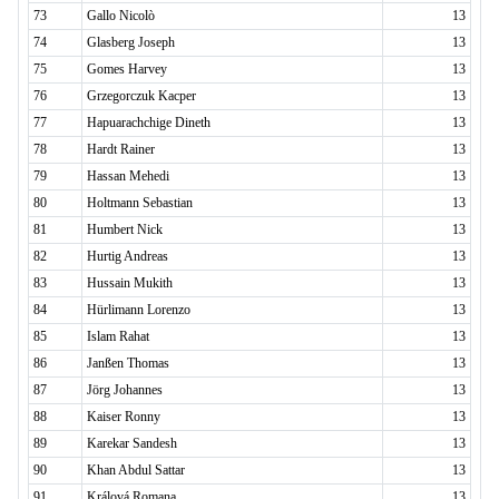
73
Gallo Nicolò
13
74
Glasberg Joseph
13
75
Gomes Harvey
13
76
Grzegorczuk Kacper
13
77
Hapuarachchige Dineth
13
78
Hardt Rainer
13
79
Hassan Mehedi
13
80
Holtmann Sebastian
13
81
Humbert Nick
13
82
Hurtig Andreas
13
83
Hussain Mukith
13
84
Hürlimann Lorenzo
13
85
Islam Rahat
13
86
Janßen Thomas
13
87
Jörg Johannes
13
88
Kaiser Ronny
13
89
Karekar Sandesh
13
90
Khan Abdul Sattar
13
91
Králová Romana
13