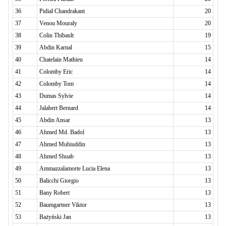
36
Pidial Chandrakant
20
37
Venou Mouraly
20
38
Colin Thibault
19
39
Abdin Karnal
15
40
Chatelain Mathieu
14
41
Colomby Eric
14
42
Colomby Tom
14
43
Dumas Sylvie
14
44
Jalabert Bernard
14
45
Abdin Ansar
13
46
Ahmed Md. Badol
13
47
Ahmed Muhiuddin
13
48
Ahmed Shuab
13
49
Ammazzalamorte Lucia Elena
13
50
Balicchi Giorgio
13
51
Bany Robert
13
52
Baumgartner Viktor
13
53
Bażyński Jan
13