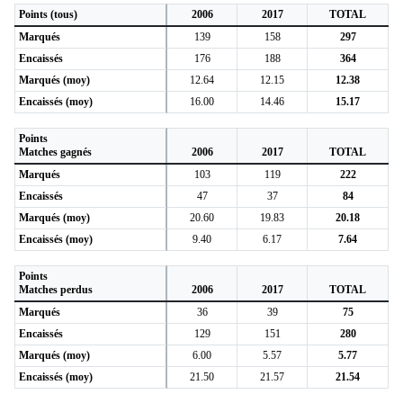
Points (tous)
2006
2017
TOTAL
Marqués
139
158
297
Encaissés
176
188
364
Marqués (moy)
12.64
12.15
12.38
Encaissés (moy)
16.00
14.46
15.17
Points
Matches gagnés
2006
2017
TOTAL
Marqués
103
119
222
Encaissés
47
37
84
Marqués (moy)
20.60
19.83
20.18
Encaissés (moy)
9.40
6.17
7.64
Points
Matches perdus
2006
2017
TOTAL
Marqués
36
39
75
Encaissés
129
151
280
Marqués (moy)
6.00
5.57
5.77
Encaissés (moy)
21.50
21.57
21.54