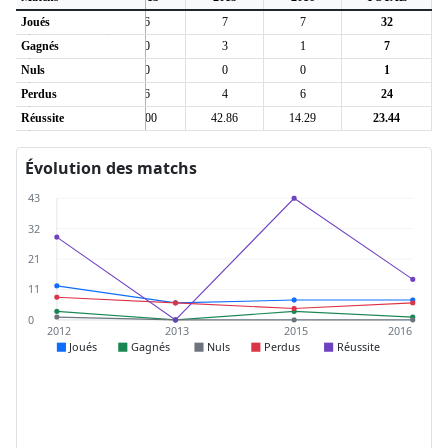
Joués
12
6
7
7
32
Gagnés
3
0
3
1
7
Nuls
1
0
0
0
1
Perdus
8
6
4
6
24
Réussite
29.17
0.00
42.86
14.29
23.44
Évolution des matchs
43
32
21
11
0
2012
2013
2015
2016
Joués
Gagnés
Nuls
Perdus
Réussite