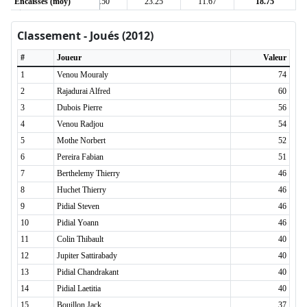
Encaissés (moy)
20.50
20.50
23.25
11.67
18.75
Classement - Joués (2012)
#
Joueur
Valeur
1
Venou Mouraly
74
2
Rajadurai Alfred
60
3
Dubois Pierre
56
4
Venou Radjou
54
5
Mothe Norbert
52
6
Pereira Fabian
51
7
Berthelemy Thierry
46
8
Huchet Thierry
46
9
Pidial Steven
46
10
Pidial Yoann
46
11
Colin Thibault
40
12
Jupiter Sattirabady
40
13
Pidial Chandrakant
40
14
Pidial Laetitia
40
15
Bouillon Jack
37