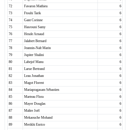
72
Favaron Mathieu
6
73
Ftouhi Tarik
6
74
Gant Corinne
6
75
Hasrouni Samy
6
76
Heude Arnaud
6
77
Jalabert Bernard
6
78
Jeannin-Nalt Marin
6
79
Jupiter Shalini
6
80
Labejof Manu
6
81
Larue Bertrand
6
82
Leau Jonathan
6
83
Magot Florent
6
84
Mariapragasam Sébastien
6
85
Marteau Flora
6
86
Mayer Douglas
6
87
Maître Joël
6
88
Mekaouche Mohand
6
89
Merikhi Enrico
6