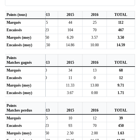
Points (tous)
2012
2013
2015
2016
TOTAL
Marqués
28
15
44
25
112
Encaissés
170
123
104
70
467
Marqués (moy)
2.33
2.50
6.29
3.57
3.50
Encaissés (moy)
14.17
20.50
14.86
10.00
14.59
Points
Matches gagnés
2012
2013
2015
2016
TOTAL
Marqués
21
0
34
13
68
Encaissés
1
0
11
0
12
Marqués (moy)
7.00
11.33
13.00
9.71
Encaissés (moy)
0.33
3.67
0.00
1.71
Points
Matches perdus
2012
2013
2015
2016
TOTAL
Marqués
2
15
10
12
39
Encaissés
164
123
93
70
450
Marqués (moy)
0.25
2.50
2.50
2.00
1.63