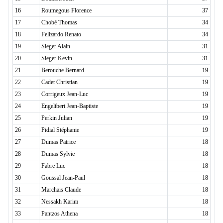
16
Roumegous Florence
37
17
Chobé Thomas
34
18
Felizardo Renato
34
19
Sieger Alain
31
20
Sieger Kevin
31
21
Berouche Bernard
19
22
Cadet Christian
19
23
Corrigeux Jean-Luc
19
24
Engelibert Jean-Baptiste
19
25
Perkin Julian
19
26
Pidial Stéphanie
19
27
Dumas Patrice
18
28
Dumas Sylvie
18
29
Fabre Luc
18
30
Goussal Jean-Paul
18
31
Marchais Claude
18
32
Nessakh Karim
18
33
Pantzos Athena
18