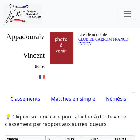
Appadouraiv
Licencié au club de
CLUB DE CARROM FRANCO-
INDIEN
Vincent
68 ans
Classements
Matches en simple
Némésis
S
💡 Cliquer sur une case pour afficher à droite votre
classement par rapport aux autres joueurs.
Matchs
2012
2013
2015
2016
TOTAL