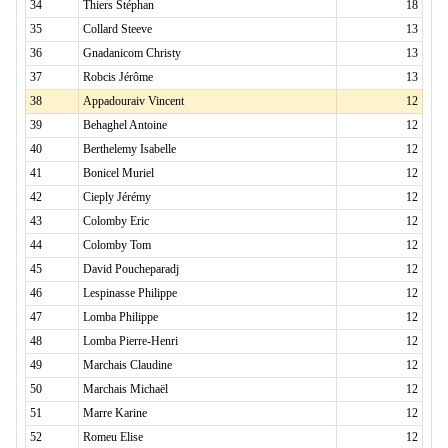
34
Thiers Stéphan
18
35
Collard Steeve
13
36
Gnadanicom Christy
13
37
Robcis Jérôme
13
38
Appadouraiv Vincent
12
39
Behaghel Antoine
12
40
Berthelemy Isabelle
12
41
Bonicel Muriel
12
42
Cieply Jérémy
12
43
Colomby Eric
12
44
Colomby Tom
12
45
David Poucheparadj
12
46
Lespinasse Philippe
12
47
Lomba Philippe
12
48
Lomba Pierre-Henri
12
49
Marchais Claudine
12
50
Marchais Michaël
12
51
Marre Karine
12
52
Romeu Elise
12