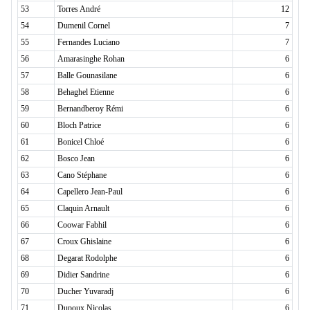
53
Torres André
12
54
Dumenil Cornel
7
55
Fernandes Luciano
7
56
Amarasinghe Rohan
6
57
Balle Gounasilane
6
58
Behaghel Etienne
6
59
Bernandberoy Rémi
6
60
Bloch Patrice
6
61
Bonicel Chloé
6
62
Bosco Jean
6
63
Cano Stéphane
6
64
Capellero Jean-Paul
6
65
Claquin Arnault
6
66
Coowar Fabhil
6
67
Croux Ghislaine
6
68
Degarat Rodolphe
6
69
Didier Sandrine
6
70
Ducher Yuvaradj
6
71
Dupoux Nicolas
6