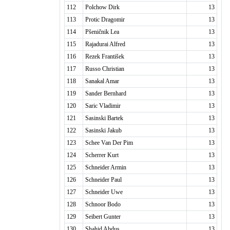
112
Polchow Dirk
13
113
Protic Dragomir
13
114
Pšeničnik Lea
13
115
Rajadurai Alfred
13
116
Rezek František
13
117
Russo Christian
13
118
Sanakal Amar
13
119
Sander Bernhard
13
120
Saric Vladimir
13
121
Sasinski Bartek
13
122
Sasinski Jakub
13
123
Schee Van Der Pim
13
124
Scherrer Kurt
13
125
Schneider Armin
13
126
Schneider Paul
13
127
Schneider Uwe
13
128
Schnoor Bodo
13
129
Seibert Gunter
13
130
Shahid Abdus
13