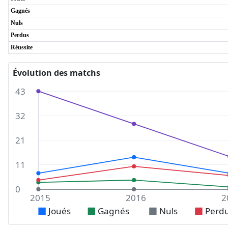
Gagnés
Nuls
Perdus
Réussite
Évolution des matchs
43
32
21
11
0
2015
2016
2
Joués
Gagnés
Nuls
Perd