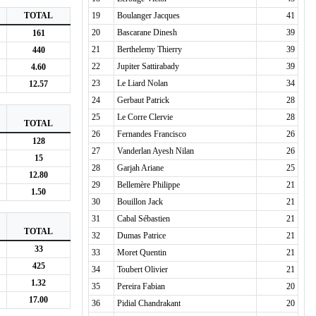
TOTAL
19
Boulanger Jacques
41
20
Bascarane Dinesh
39
161
21
Berthelemy Thierry
39
440
22
Jupiter Sattirabady
39
4.60
23
Le Liard Nolan
34
12.57
24
Gerbaut Patrick
28
25
Le Corre Clervie
28
TOTAL
26
Fernandes Francisco
26
128
27
Vanderlan Ayesh Nilan
26
15
28
Garjah Ariane
25
12.80
29
Bellemère Philippe
21
1.50
30
Bouillon Jack
21
31
Cabal Sébastien
21
TOTAL
32
Dumas Patrice
21
33
33
Moret Quentin
21
425
34
Toubert Olivier
21
1.32
35
Pereira Fabian
20
17.00
36
Pidial Chandrakant
20