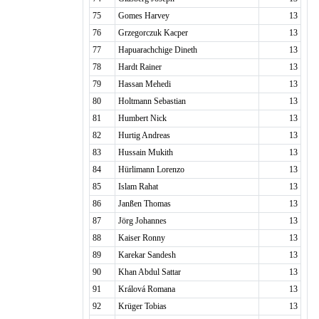
75
Gomes Harvey
13
76
Grzegorczuk Kacper
13
77
Hapuarachchige Dineth
13
78
Hardt Rainer
13
79
Hassan Mehedi
13
80
Holtmann Sebastian
13
81
Humbert Nick
13
82
Hurtig Andreas
13
83
Hussain Mukith
13
84
Hürlimann Lorenzo
13
85
Islam Rahat
13
86
Janßen Thomas
13
87
Jörg Johannes
13
88
Kaiser Ronny
13
89
Karekar Sandesh
13
90
Khan Abdul Sattar
13
91
Králová Romana
13
92
Krüger Tobias
13