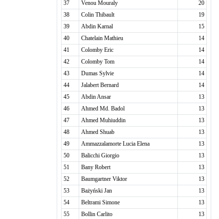
37
Venou Mouraly
20
38
Colin Thibault
19
39
Abdin Karnal
15
40
Chatelain Mathieu
14
41
Colomby Eric
14
42
Colomby Tom
14
43
Dumas Sylvie
14
44
Jalabert Bernard
14
45
Abdin Ansar
13
46
Ahmed Md. Badol
13
47
Ahmed Muhiuddin
13
48
Ahmed Shuab
13
49
Ammazzalamorte Lucia Elena
13
50
Balicchi Giorgio
13
51
Bany Robert
13
52
Baumgartner Viktor
13
53
Bażyński Jan
13
54
Beltrami Simone
13
55
Bollin Carlito
13