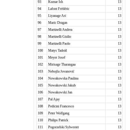
93
Kumar Ish
13
94
Lafont Frédéric
13
95
Liyanage Ari
13
96
Maric Dragan
13
97
Martinelli Andrea
13
98
Martinelli Giulio
13
99
Martinelli Paolo
13
100
Matys Tadeáš
13
101
Meyer Josef
13
102
Mirisage Tharangaa
13
103
Nebojša Jovanović
13
104
Nowakowska Paulina
13
105
Nowakowski Jakub
13
106
Nowakowski Jan
13
107
Pal Ajay
13
108
Pedicini Francesco
13
109
Peter Wolfgang
13
110
Philips Patrick
13
111
Pogorzelski Sylwester
13