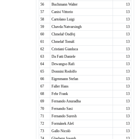
56
Buchmann Walter
13
57
Canisi Vittorio
13
58
Cartolano Luigi
13
59
Chavda Natvarsingh
13
60
Chmelař Ondřej
13
61
Chmelař Tomáš
13
62
Cristiani Gianluca
13
63
Da Fatti Daniele
13
64
Dewangso Rafi
13
65
Donnini Rodolfo
13
66
Eigenmann Stefan
13
67
Faller Hans
13
68
Fehr Frank
13
69
Fernando Anuradha
13
70
Fernando Sasi
13
71
Fernando Suresh
13
72
Formánek Aleš
13
73
Gallo Nicolò
13
74
Glasberg Joseph
13