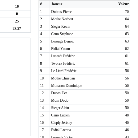
#
Joueur
Valeur
10
1
Dubois Pierre
70
0
2
Mothe Norbert
64
25
3
Sieger Kevin
64
28.57
4
Cano Stéphane
63
5
Lerouge Benoît
63
6
Pidial Yoann
62
7
Lusardi Frédéric
61
8
Tworek Frédéric
61
9
Le Liard Frédéric
56
10
Mothe Christian
56
11
Munaron Dominique
56
12
Ducos Eva
50
13
Mom Dodo
50
14
Sieger Alain
50
15
Cano Lucien
48
16
Cieply Jérémy
46
17
Pidial Laetitia
46
18
Lerouge Victor
43