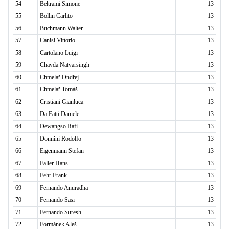
54
Beltrami Simone
13
55
Bollin Carlito
13
56
Buchmann Walter
13
57
Canisi Vittorio
13
58
Cartolano Luigi
13
59
Chavda Natvarsingh
13
60
Chmelař Ondřej
13
61
Chmelař Tomáš
13
62
Cristiani Gianluca
13
63
Da Fatti Daniele
13
64
Dewangso Rafi
13
65
Donnini Rodolfo
13
66
Eigenmann Stefan
13
67
Faller Hans
13
68
Fehr Frank
13
69
Fernando Anuradha
13
70
Fernando Sasi
13
71
Fernando Suresh
13
72
Formánek Aleš
13