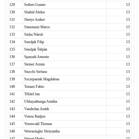
129
Seibert Gunter
13
130
Shahid Abdus
13
131
Shetye Aniket
13
132
Simonazzi Marco
13
133
Sinha Nitesh
13
134
Smoljak Filip
13
135
Smoljak Štěpán
13
136
Spazzali Antonio
13
137
Steiner Armin
13
138
Stucchi Stefano
13
139
Szczepaniak Magdalena
13
140
Tomasi Fabio
13
141
Těšitel Jan
13
142
Ubhayathunga Amitha
13
143
Vanderlan Amith
13
144
Venou Radjou
13
145
Vormwald Thomas
13
146
Weerasinghe Shriyantha
13
147
Weigel Meike
13