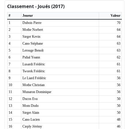
Classement - Joués (2017)
#
Joueur
Valeur
1
Dubois Pierre
70
2
Mothe Norbert
64
3
Sieger Kevin
64
4
Cano Stéphane
63
5
Lerouge Benoît
63
6
Pidial Yoann
62
7
Lusardi Frédéric
61
8
Tworek Frédéric
61
9
Le Liard Frédéric
56
10
Mothe Christian
56
11
Munaron Dominique
56
12
Ducos Eva
50
13
Mom Dodo
50
14
Sieger Alain
50
15
Cano Lucien
48
16
Cieply Jérémy
46