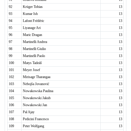
92
Krüger Tobias
13
93
Kumar Ish
13
94
Lafont Frédéric
13
95
Liyanage Ari
13
96
Maric Dragan
13
97
Martinelli Andrea
13
98
Martinelli Giulio
13
99
Martinelli Paolo
13
100
Matys Tadeáš
13
101
Meyer Josef
13
102
Mirisage Tharangaa
13
103
Nebojša Jovanović
13
104
Nowakowska Paulina
13
105
Nowakowski Jakub
13
106
Nowakowski Jan
13
107
Pal Ajay
13
108
Pedicini Francesco
13
109
Peter Wolfgang
13