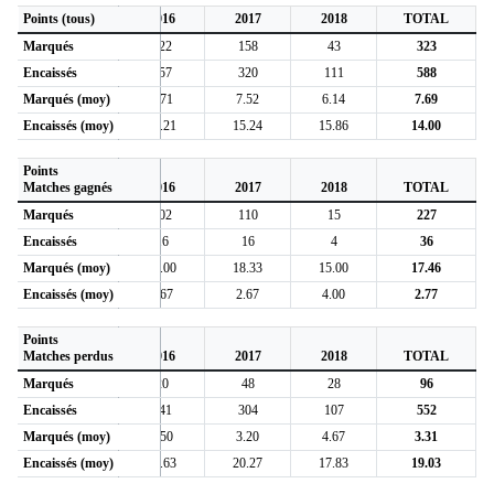
Points (tous)
2016
2017
2018
TOTAL
Marqués
122
158
43
323
Encaissés
157
320
111
588
Marqués (moy)
8.71
7.52
6.14
7.69
Encaissés (moy)
11.21
15.24
15.86
14.00
Points
Matches gagnés
2016
2017
2018
TOTAL
Marqués
102
110
15
227
Encaissés
16
16
4
36
Marqués (moy)
17.00
18.33
15.00
17.46
Encaissés (moy)
2.67
2.67
4.00
2.77
Points
Matches perdus
2016
2017
2018
TOTAL
Marqués
20
48
28
96
Encaissés
141
304
107
552
Marqués (moy)
2.50
3.20
4.67
3.31
Encaissés (moy)
17.63
20.27
17.83
19.03