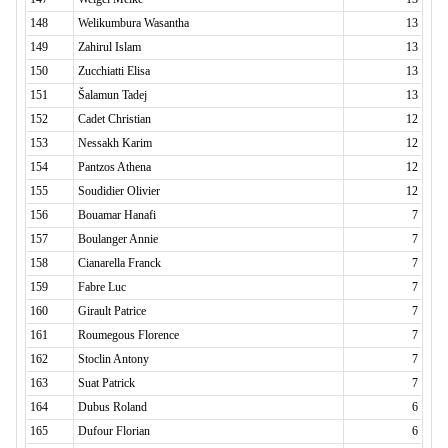
148
Welikumbura Wasantha
13
149
Zahirul Islam
13
150
Zucchiatti Elisa
13
151
Šalamun Tadej
13
152
Cadet Christian
12
153
Nessakh Karim
12
154
Pantzos Athena
12
155
Soudidier Olivier
12
156
Bouamar Hanafi
7
157
Boulanger Annie
7
158
Cianarella Franck
7
159
Fabre Luc
7
160
Girault Patrice
7
161
Roumegous Florence
7
162
Stoclin Antony
7
163
Suat Patrick
7
164
Dubus Roland
6
165
Dufour Florian
6