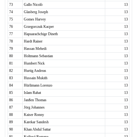
73
Gallo Nicolò
13
74
Glasberg Joseph
13
75
Gomes Harvey
13
76
Grzegorczuk Kacper
13
77
Hapuarachchige Dineth
13
78
Hardt Rainer
13
79
Hassan Mehedi
13
80
Holtmann Sebastian
13
81
Humbert Nick
13
82
Hurtig Andreas
13
83
Hussain Mukith
13
84
Hürlimann Lorenzo
13
85
Islam Rahat
13
86
Janßen Thomas
13
87
Jörg Johannes
13
88
Kaiser Ronny
13
89
Karekar Sandesh
13
90
Khan Abdul Sattar
13
91
Králová Romana
13