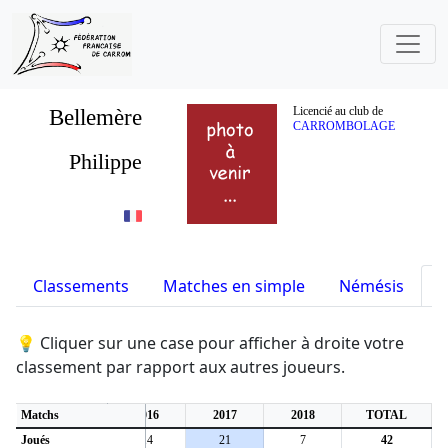
Bellemère
Licencié au club de
CARROMBOLAGE
Philippe
Classements
Matches en simple
Némésis
S
💡 Cliquer sur une case pour afficher à droite votre
classement par rapport aux autres joueurs.
Matchs
2016
2017
2018
TOTAL
Joués
14
21
7
42