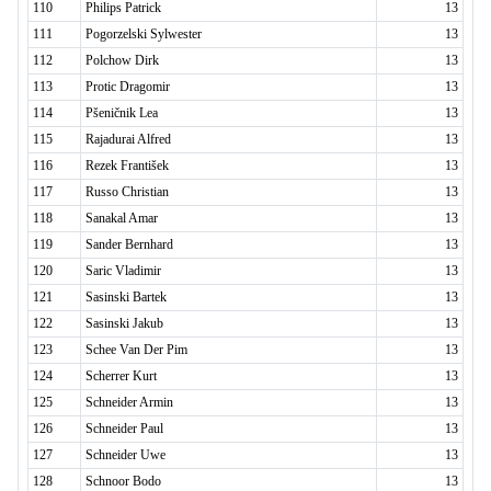
110
Philips Patrick
13
111
Pogorzelski Sylwester
13
112
Polchow Dirk
13
113
Protic Dragomir
13
114
Pšeničnik Lea
13
115
Rajadurai Alfred
13
116
Rezek František
13
117
Russo Christian
13
118
Sanakal Amar
13
119
Sander Bernhard
13
120
Saric Vladimir
13
121
Sasinski Bartek
13
122
Sasinski Jakub
13
123
Schee Van Der Pim
13
124
Scherrer Kurt
13
125
Schneider Armin
13
126
Schneider Paul
13
127
Schneider Uwe
13
128
Schnoor Bodo
13