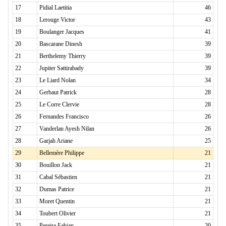
17
Pidial Laetitia
46
18
Lerouge Victor
43
19
Boulanger Jacques
41
20
Bascarane Dinesh
39
21
Berthelemy Thierry
39
22
Jupiter Sattirabady
39
23
Le Liard Nolan
34
24
Gerbaut Patrick
28
25
Le Corre Clervie
28
26
Fernandes Francisco
26
27
Vanderlan Ayesh Nilan
26
28
Garjah Ariane
25
29
Bellemère Philippe
21
30
Bouillon Jack
21
31
Cabal Sébastien
21
32
Dumas Patrice
21
33
Moret Quentin
21
34
Toubert Olivier
21
35
Pereira Fabian
20