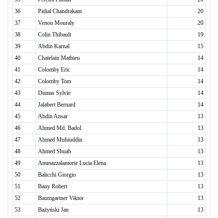
36
Pidial Chandrakant
20
37
Venou Mouraly
20
38
Colin Thibault
19
39
Abdin Karnal
15
40
Chatelain Mathieu
14
41
Colomby Eric
14
42
Colomby Tom
14
43
Dumas Sylvie
14
44
Jalabert Bernard
14
45
Abdin Ansar
13
46
Ahmed Md. Badol
13
47
Ahmed Muhiuddin
13
48
Ahmed Shuab
13
49
Ammazzalamorte Lucia Elena
13
50
Balicchi Giorgio
13
51
Bany Robert
13
52
Baumgartner Viktor
13
53
Bażyński Jan
13