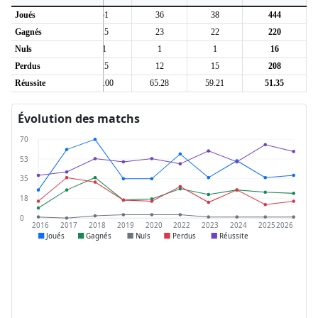
Joués
36
51
36
38
444
Gagnés
21
25
23
22
220
Nuls
1
1
1
1
16
Perdus
14
25
12
15
208
5
Réussite
59.72
50.00
65.28
59.21
51.35
Évolution des matchs
70
53
35
18
0
2016
2017
2018
2019
2020
2022
2023
2024
2025
2026
Joués
Gagnés
Nuls
Perdus
Réussite