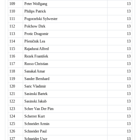
109
Peter Wolfgang
13
110
Philips Patrick
13
111
Pogorzelski Sylwester
13
112
Polchow Dirk
13
113
Protic Dragomir
13
114
Pšeničnik Lea
13
115
Rajadurai Alfred
13
116
Rezek František
13
117
Russo Christian
13
118
Sanakal Amar
13
119
Sander Bernhard
13
120
Saric Vladimir
13
121
Sasinski Bartek
13
122
Sasinski Jakub
13
123
Schee Van Der Pim
13
124
Scherrer Kurt
13
125
Schneider Armin
13
126
Schneider Paul
13
127
Schneider Uwe
13