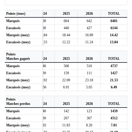
2
Points (tous)
2023
2024
2025
2026
TOTAL
Marqués
583
808
664
642
6401
Encaissés
484
690
440
427
6144
1
Marqués (moy)
16.19
15.84
18.44
16.89
14.42
5
Encaissés (moy)
13.44
13.53
12.22
11.24
13.84
Points
2
Matches gagnés
2023
2024
2025
2026
TOTAL
Marqués
467
548
508
510
4737
Encaissés
153
139
159
111
1427
3
Marqués (moy)
22.24
21.92
22.09
23.18
21.53
6
Encaissés (moy)
7.29
5.56
6.91
5.05
6.49
Points
2
Matches perdus
2023
2024
2025
2026
TOTAL
Marqués
102
248
142
123
1459
Encaissés
317
539
267
307
4512
8
Marqués (moy)
7.29
9.92
11.83
8.20
7.01