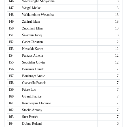
146
Weerasinghe Shriyantha
13
147
Weigel Meike
13
148
Welikumbura Wasantha
13
149
Zahirul Islam
13
150
Zucchiatti Elisa
13
151
Šalamun Tadej
13
152
Cadet Christian
12
153
Nessakh Karim
12
154
Pantzos Athena
12
155
Soudidier Olivier
12
156
Bouamar Hanafi
7
157
Boulanger Annie
7
158
Cianarella Franck
7
159
Fabre Luc
7
160
Girault Patrice
7
161
Roumegous Florence
7
162
Stoclin Antony
7
163
Suat Patrick
7
164
Dubus Roland
6