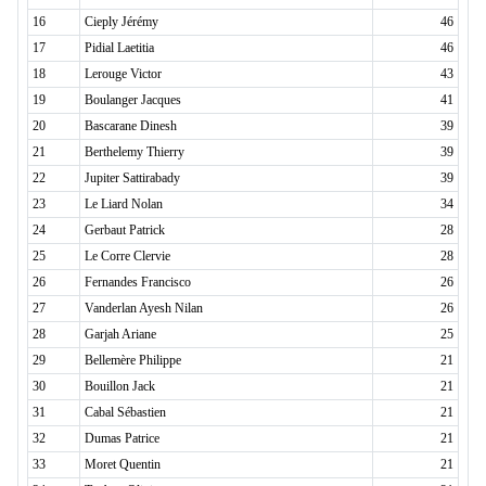
16
Cieply Jérémy
46
17
Pidial Laetitia
46
18
Lerouge Victor
43
19
Boulanger Jacques
41
20
Bascarane Dinesh
39
21
Berthelemy Thierry
39
22
Jupiter Sattirabady
39
23
Le Liard Nolan
34
24
Gerbaut Patrick
28
25
Le Corre Clervie
28
26
Fernandes Francisco
26
27
Vanderlan Ayesh Nilan
26
28
Garjah Ariane
25
29
Bellemère Philippe
21
30
Bouillon Jack
21
31
Cabal Sébastien
21
32
Dumas Patrice
21
33
Moret Quentin
21