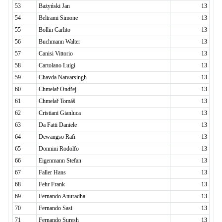
53
Bażyński Jan
13
54
Beltrami Simone
13
55
Bollin Carlito
13
56
Buchmann Walter
13
57
Canisi Vittorio
13
58
Cartolano Luigi
13
59
Chavda Natvarsingh
13
60
Chmelař Ondřej
13
61
Chmelař Tomáš
13
62
Cristiani Gianluca
13
63
Da Fatti Daniele
13
64
Dewangso Rafi
13
65
Donnini Rodolfo
13
66
Eigenmann Stefan
13
67
Faller Hans
13
68
Fehr Frank
13
69
Fernando Anuradha
13
70
Fernando Sasi
13
71
Fernando Suresh
13