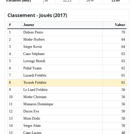
7
Encaissés (moy)
22.64
21.56
22.25
20.47
21.69
Classement - Joués (2017)
#
Joueur
Valeur
1
Dubois Pierre
70
2
Mothe Norbert
64
3
Sieger Kevin
64
4
Cano Stéphane
63
5
Lerouge Benoît
63
6
Pidial Yoann
62
7
Lusardi Frédéric
61
8
Tworek Frédéric
61
9
Le Liard Frédéric
56
10
Mothe Christian
56
11
Munaron Dominique
56
12
Ducos Eva
50
13
Mom Dodo
50
14
Sieger Alain
50
15
Cano Lucien
48