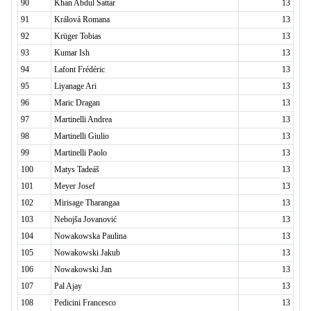
90
Khan Abdul Sattar
13
91
Králová Romana
13
92
Krüger Tobias
13
93
Kumar Ish
13
94
Lafont Frédéric
13
95
Liyanage Ari
13
96
Maric Dragan
13
97
Martinelli Andrea
13
98
Martinelli Giulio
13
99
Martinelli Paolo
13
100
Matys Tadeáš
13
101
Meyer Josef
13
102
Mirisage Tharangaa
13
103
Nebojša Jovanović
13
104
Nowakowska Paulina
13
105
Nowakowski Jakub
13
106
Nowakowski Jan
13
107
Pal Ajay
13
108
Pedicini Francesco
13