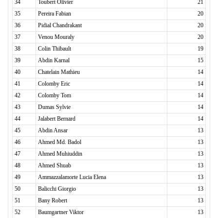
34
Toubert Olivier
21
35
Pereira Fabian
20
36
Pidial Chandrakant
20
37
Venou Mouraly
20
38
Colin Thibault
19
39
Abdin Karnal
15
40
Chatelain Mathieu
14
41
Colomby Eric
14
42
Colomby Tom
14
43
Dumas Sylvie
14
44
Jalabert Bernard
14
45
Abdin Ansar
13
46
Ahmed Md. Badol
13
47
Ahmed Muhiuddin
13
48
Ahmed Shuab
13
49
Ammazzalamorte Lucia Elena
13
50
Balicchi Giorgio
13
51
Bany Robert
13
52
Baumgartner Viktor
13