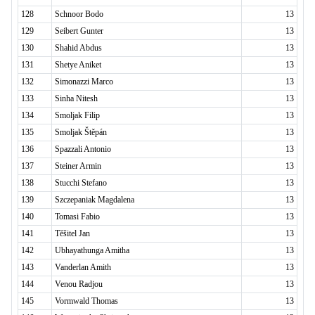
128
Schnoor Bodo
13
129
Seibert Gunter
13
130
Shahid Abdus
13
131
Shetye Aniket
13
132
Simonazzi Marco
13
133
Sinha Nitesh
13
134
Smoljak Filip
13
135
Smoljak Štěpán
13
136
Spazzali Antonio
13
137
Steiner Armin
13
138
Stucchi Stefano
13
139
Szczepaniak Magdalena
13
140
Tomasi Fabio
13
141
Těšitel Jan
13
142
Ubhayathunga Amitha
13
143
Vanderlan Amith
13
144
Venou Radjou
13
145
Vormwald Thomas
13