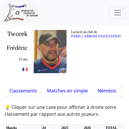
Tworek
Licencié au club de
PARIS CARROM ASSOCIATION
Frédéric
53 ans
Classements
Matches en simple
Némésis
S
💡 Cliquer sur une case pour afficher à droite votre
classement par rapport aux autres joueurs.
2
Matchs
2023
2024
2025
2026
TOTAL