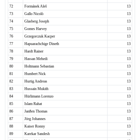
72
Formánek Aleš
13
73
Gallo Nicolò
13
74
Glasberg Joseph
13
75
Gomes Harvey
13
76
Grzegorczuk Kacper
13
77
Hapuarachchige Dineth
13
78
Hardt Rainer
13
79
Hassan Mehedi
13
80
Holtmann Sebastian
13
81
Humbert Nick
13
82
Hurtig Andreas
13
83
Hussain Mukith
13
84
Hürlimann Lorenzo
13
85
Islam Rahat
13
86
Janßen Thomas
13
87
Jörg Johannes
13
88
Kaiser Ronny
13
89
Karekar Sandesh
13