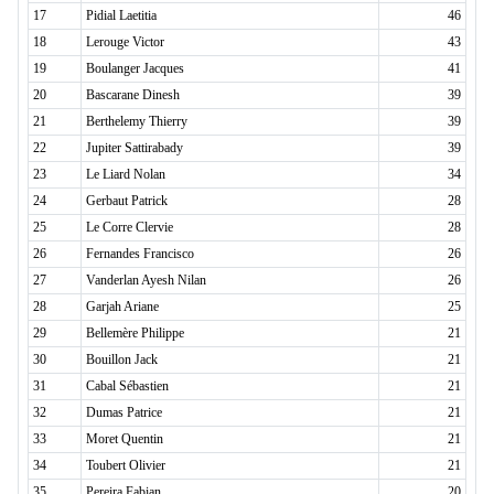
17
Pidial Laetitia
46
18
Lerouge Victor
43
19
Boulanger Jacques
41
20
Bascarane Dinesh
39
21
Berthelemy Thierry
39
22
Jupiter Sattirabady
39
23
Le Liard Nolan
34
24
Gerbaut Patrick
28
25
Le Corre Clervie
28
26
Fernandes Francisco
26
27
Vanderlan Ayesh Nilan
26
28
Garjah Ariane
25
29
Bellemère Philippe
21
30
Bouillon Jack
21
31
Cabal Sébastien
21
32
Dumas Patrice
21
33
Moret Quentin
21
34
Toubert Olivier
21
35
Pereira Fabian
20