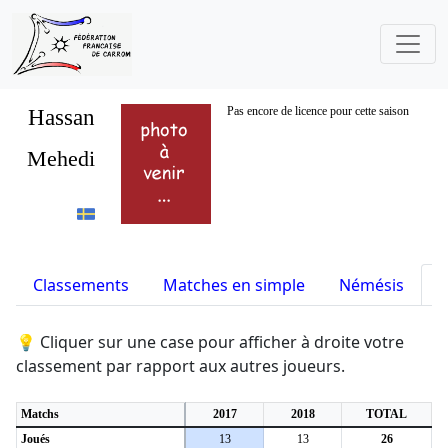
Hassan
Pas encore de licence pour cette saison
Mehedi
Classements
Matches en simple
Némésis
S
💡 Cliquer sur une case pour afficher à droite votre
classement par rapport aux autres joueurs.
Matchs
2017
2018
TOTAL
Joués
13
13
26