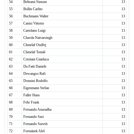
54
Beltrami Simone
13
55
Bollin Carlito
13
56
Buchmann Walter
13
57
Canisi Vittorio
13
58
Cartolano Luigi
13
59
Chavda Natvarsingh
13
60
Chmelař Ondřej
13
61
Chmelař Tomáš
13
62
Cristiani Gianluca
13
63
Da Fatti Daniele
13
64
Dewangso Rafi
13
65
Donnini Rodolfo
13
66
Eigenmann Stefan
13
67
Faller Hans
13
68
Fehr Frank
13
69
Fernando Anuradha
13
70
Fernando Sasi
13
71
Fernando Suresh
13
72
Formánek Aleš
13