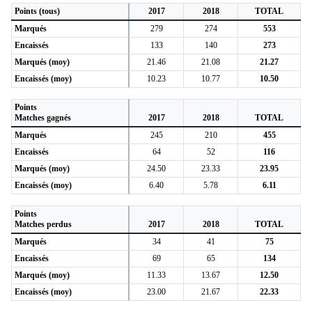
Points (tous)
2017
2018
TOTAL
Marqués
279
274
553
Encaissés
133
140
273
Marqués (moy)
21.46
21.08
21.27
Encaissés (moy)
10.23
10.77
10.50
Points
Matches gagnés
2017
2018
TOTAL
Marqués
245
210
455
Encaissés
64
52
116
Marqués (moy)
24.50
23.33
23.95
Encaissés (moy)
6.40
5.78
6.11
Points
Matches perdus
2017
2018
TOTAL
Marqués
34
41
75
Encaissés
69
65
134
Marqués (moy)
11.33
13.67
12.50
Encaissés (moy)
23.00
21.67
22.33