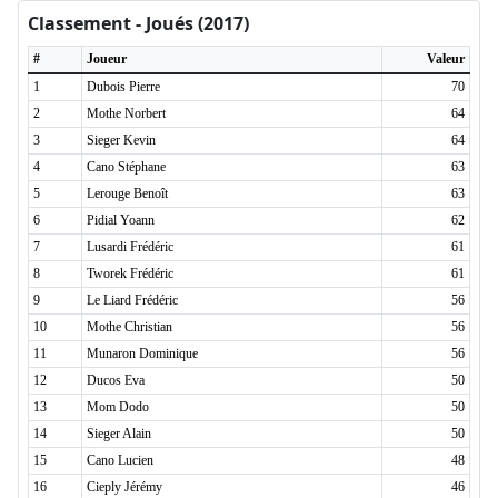
Classement - Joués (2017)
#
Joueur
Valeur
1
Dubois Pierre
70
2
Mothe Norbert
64
3
Sieger Kevin
64
4
Cano Stéphane
63
5
Lerouge Benoît
63
6
Pidial Yoann
62
7
Lusardi Frédéric
61
8
Tworek Frédéric
61
9
Le Liard Frédéric
56
10
Mothe Christian
56
11
Munaron Dominique
56
12
Ducos Eva
50
13
Mom Dodo
50
14
Sieger Alain
50
15
Cano Lucien
48
16
Cieply Jérémy
46