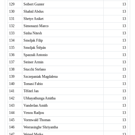
129
Seibert Gunter
13
130
Shahid Abdus
13
131
Shetye Aniket
13
132
Simonazzi Marco
13
133
Sinha Nitesh
13
134
Smoljak Filip
13
135
Smoljak Štěpán
13
136
Spazzali Antonio
13
137
Steiner Armin
13
138
Stucchi Stefano
13
139
Szczepaniak Magdalena
13
140
Tomasi Fabio
13
141
Těšitel Jan
13
142
Ubhayathunga Amitha
13
143
Vanderlan Amith
13
144
Venou Radjou
13
145
Vormwald Thomas
13
146
Weerasinghe Shriyantha
13
147
Weigel Meike
13