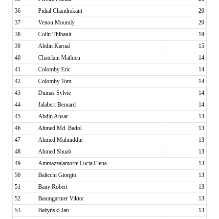
36
Pidial Chandrakant
20
37
Venou Mouraly
20
38
Colin Thibault
19
39
Abdin Karnal
15
40
Chatelain Mathieu
14
41
Colomby Eric
14
42
Colomby Tom
14
43
Dumas Sylvie
14
44
Jalabert Bernard
14
45
Abdin Ansar
13
46
Ahmed Md. Badol
13
47
Ahmed Muhiuddin
13
48
Ahmed Shuab
13
49
Ammazzalamorte Lucia Elena
13
50
Balicchi Giorgio
13
51
Bany Robert
13
52
Baumgartner Viktor
13
53
Bażyński Jan
13