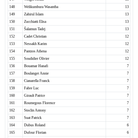
148
Welikumbura Wasantha
13
149
Zahirul Islam
13
150
Zucchiatti Elisa
13
151
Šalamun Tadej
13
152
Cadet Christian
12
153
Nessakh Karim
12
154
Pantzos Athena
12
155
Soudidier Olivier
12
156
Bouamar Hanafi
7
157
Boulanger Annie
7
158
Cianarella Franck
7
159
Fabre Luc
7
160
Girault Patrice
7
161
Roumegous Florence
7
162
Stoclin Antony
7
163
Suat Patrick
7
164
Dubus Roland
6
165
Dufour Florian
6