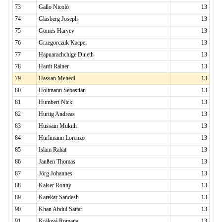
73
Gallo Nicolò
13
74
Glasberg Joseph
13
75
Gomes Harvey
13
76
Grzegorczuk Kacper
13
77
Hapuarachchige Dineth
13
78
Hardt Rainer
13
79
Hassan Mehedi
13
80
Holtmann Sebastian
13
81
Humbert Nick
13
82
Hurtig Andreas
13
83
Hussain Mukith
13
84
Hürlimann Lorenzo
13
85
Islam Rahat
13
86
Janßen Thomas
13
87
Jörg Johannes
13
88
Kaiser Ronny
13
89
Karekar Sandesh
13
90
Khan Abdul Sattar
13
91
Králová Romana
13