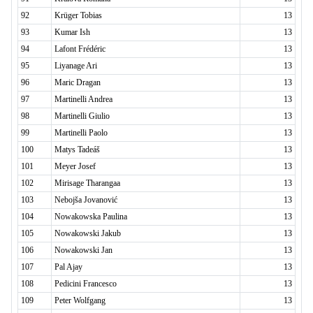
92
Krüger Tobias
13
93
Kumar Ish
13
94
Lafont Frédéric
13
95
Liyanage Ari
13
96
Maric Dragan
13
97
Martinelli Andrea
13
98
Martinelli Giulio
13
99
Martinelli Paolo
13
100
Matys Tadeáš
13
101
Meyer Josef
13
102
Mirisage Tharangaa
13
103
Nebojša Jovanović
13
104
Nowakowska Paulina
13
105
Nowakowski Jakub
13
106
Nowakowski Jan
13
107
Pal Ajay
13
108
Pedicini Francesco
13
109
Peter Wolfgang
13