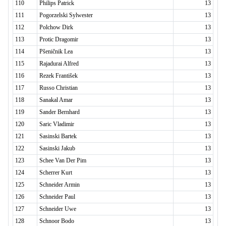
110
Philips Patrick
13
111
Pogorzelski Sylwester
13
112
Polchow Dirk
13
113
Protic Dragomir
13
114
Pšeničnik Lea
13
115
Rajadurai Alfred
13
116
Rezek František
13
117
Russo Christian
13
118
Sanakal Amar
13
119
Sander Bernhard
13
120
Saric Vladimir
13
121
Sasinski Bartek
13
122
Sasinski Jakub
13
123
Schee Van Der Pim
13
124
Scherrer Kurt
13
125
Schneider Armin
13
126
Schneider Paul
13
127
Schneider Uwe
13
128
Schnoor Bodo
13