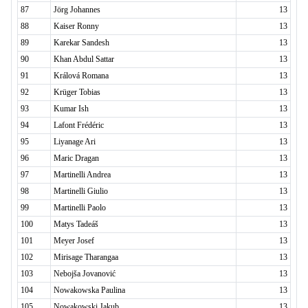
87
Jörg Johannes
13
88
Kaiser Ronny
13
89
Karekar Sandesh
13
90
Khan Abdul Sattar
13
91
Králová Romana
13
92
Krüger Tobias
13
93
Kumar Ish
13
94
Lafont Frédéric
13
95
Liyanage Ari
13
96
Maric Dragan
13
97
Martinelli Andrea
13
98
Martinelli Giulio
13
99
Martinelli Paolo
13
100
Matys Tadeáš
13
101
Meyer Josef
13
102
Mirisage Tharangaa
13
103
Nebojša Jovanović
13
104
Nowakowska Paulina
13
105
Nowakowski Jakub
13