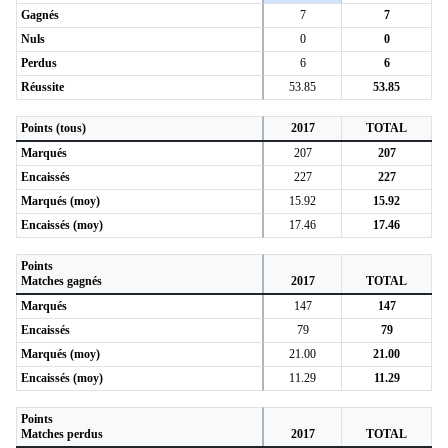
Gagnés
7
7
Nuls
0
0
Perdus
6
6
Réussite
53.85
53.85
Points (tous)
2017
TOTAL
Marqués
207
207
Encaissés
227
227
Marqués (moy)
15.92
15.92
Encaissés (moy)
17.46
17.46
Points
Matches gagnés
2017
TOTAL
Marqués
147
147
Encaissés
79
79
Marqués (moy)
21.00
21.00
Encaissés (moy)
11.29
11.29
Points
Matches perdus
2017
TOTAL