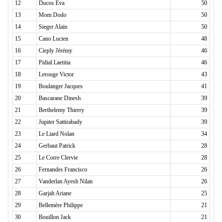
12
Ducos Eva
50
13
Mom Dodo
50
14
Sieger Alain
50
15
Cano Lucien
48
16
Cieply Jérémy
46
17
Pidial Laetitia
46
18
Lerouge Victor
43
19
Boulanger Jacques
41
20
Bascarane Dinesh
39
21
Berthelemy Thierry
39
22
Jupiter Sattirabady
39
23
Le Liard Nolan
34
24
Gerbaut Patrick
28
25
Le Corre Clervie
28
26
Fernandes Francisco
26
27
Vanderlan Ayesh Nilan
26
28
Garjah Ariane
25
29
Bellemère Philippe
21
30
Bouillon Jack
21