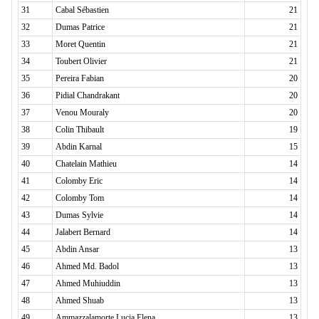
31
Cabal Sébastien
21
32
Dumas Patrice
21
33
Moret Quentin
21
34
Toubert Olivier
21
35
Pereira Fabian
20
36
Pidial Chandrakant
20
37
Venou Mouraly
20
38
Colin Thibault
19
39
Abdin Karnal
15
40
Chatelain Mathieu
14
41
Colomby Eric
14
42
Colomby Tom
14
43
Dumas Sylvie
14
44
Jalabert Bernard
14
45
Abdin Ansar
13
46
Ahmed Md. Badol
13
47
Ahmed Muhiuddin
13
48
Ahmed Shuab
13
49
Ammazzalamorte Lucia Elena
13