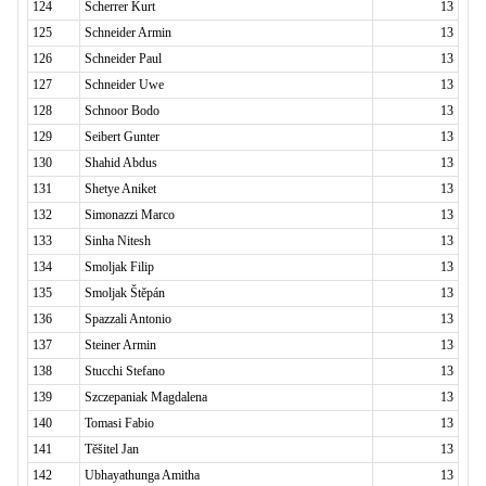
124
Scherrer Kurt
13
125
Schneider Armin
13
126
Schneider Paul
13
127
Schneider Uwe
13
128
Schnoor Bodo
13
129
Seibert Gunter
13
130
Shahid Abdus
13
131
Shetye Aniket
13
132
Simonazzi Marco
13
133
Sinha Nitesh
13
134
Smoljak Filip
13
135
Smoljak Štěpán
13
136
Spazzali Antonio
13
137
Steiner Armin
13
138
Stucchi Stefano
13
139
Szczepaniak Magdalena
13
140
Tomasi Fabio
13
141
Těšitel Jan
13
142
Ubhayathunga Amitha
13