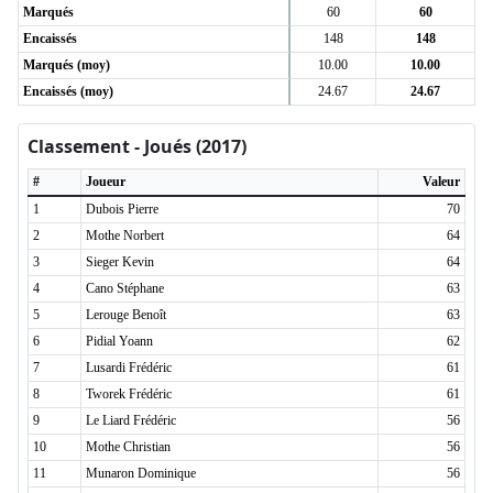
Marqués
60
60
Encaissés
148
148
Marqués (moy)
10.00
10.00
Encaissés (moy)
24.67
24.67
Classement - Joués (2017)
#
Joueur
Valeur
1
Dubois Pierre
70
2
Mothe Norbert
64
3
Sieger Kevin
64
4
Cano Stéphane
63
5
Lerouge Benoît
63
6
Pidial Yoann
62
7
Lusardi Frédéric
61
8
Tworek Frédéric
61
9
Le Liard Frédéric
56
10
Mothe Christian
56
11
Munaron Dominique
56