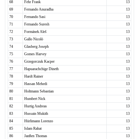
68
Fehr Frank
13
69
Fernando Anuradha
13
70
Fernando Sasi
13
71
Fernando Suresh
13
72
Formánek Aleš
13
73
Gallo Nicolò
13
74
Glasberg Joseph
13
75
Gomes Harvey
13
76
Grzegorczuk Kacper
13
77
Hapuarachchige Dineth
13
78
Hardt Rainer
13
79
Hassan Mehedi
13
80
Holtmann Sebastian
13
81
Humbert Nick
13
82
Hurtig Andreas
13
83
Hussain Mukith
13
84
Hürlimann Lorenzo
13
85
Islam Rahat
13
86
Janßen Thomas
13