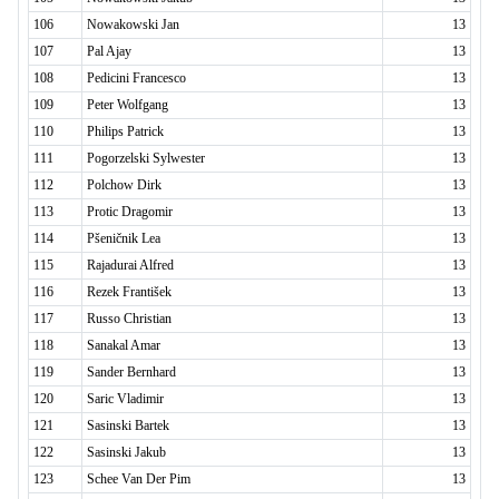
106
Nowakowski Jan
13
107
Pal Ajay
13
108
Pedicini Francesco
13
109
Peter Wolfgang
13
110
Philips Patrick
13
111
Pogorzelski Sylwester
13
112
Polchow Dirk
13
113
Protic Dragomir
13
114
Pšeničnik Lea
13
115
Rajadurai Alfred
13
116
Rezek František
13
117
Russo Christian
13
118
Sanakal Amar
13
119
Sander Bernhard
13
120
Saric Vladimir
13
121
Sasinski Bartek
13
122
Sasinski Jakub
13
123
Schee Van Der Pim
13