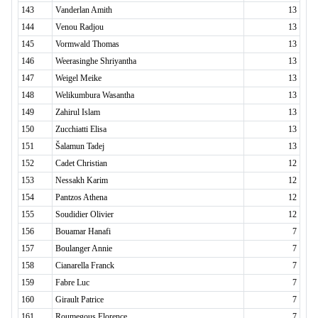
143
Vanderlan Amith
13
144
Venou Radjou
13
145
Vormwald Thomas
13
146
Weerasinghe Shriyantha
13
147
Weigel Meike
13
148
Welikumbura Wasantha
13
149
Zahirul Islam
13
150
Zucchiatti Elisa
13
151
Šalamun Tadej
13
152
Cadet Christian
12
153
Nessakh Karim
12
154
Pantzos Athena
12
155
Soudidier Olivier
12
156
Bouamar Hanafi
7
157
Boulanger Annie
7
158
Cianarella Franck
7
159
Fabre Luc
7
160
Girault Patrice
7
161
Roumegous Florence
7