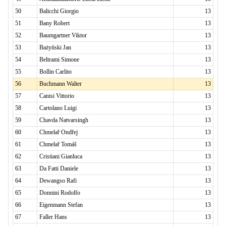
50
Balicchi Giorgio
13
51
Bany Robert
13
52
Baumgartner Viktor
13
53
Bażyński Jan
13
54
Beltrami Simone
13
55
Bollin Carlito
13
56
Buchmann Walter
13
57
Canisi Vittorio
13
58
Cartolano Luigi
13
59
Chavda Natvarsingh
13
60
Chmelař Ondřej
13
61
Chmelař Tomáš
13
62
Cristiani Gianluca
13
63
Da Fatti Daniele
13
64
Dewangso Rafi
13
65
Donnini Rodolfo
13
66
Eigenmann Stefan
13
67
Faller Hans
13