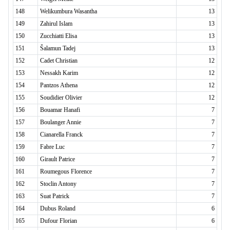
148
Welikumbura Wasantha
13
149
Zahirul Islam
13
150
Zucchiatti Elisa
13
151
Šalamun Tadej
13
152
Cadet Christian
12
153
Nessakh Karim
12
154
Pantzos Athena
12
155
Soudidier Olivier
12
156
Bouamar Hanafi
7
157
Boulanger Annie
7
158
Cianarella Franck
7
159
Fabre Luc
7
160
Girault Patrice
7
161
Roumegous Florence
7
162
Stoclin Antony
7
163
Suat Patrick
7
164
Dubus Roland
6
165
Dufour Florian
6