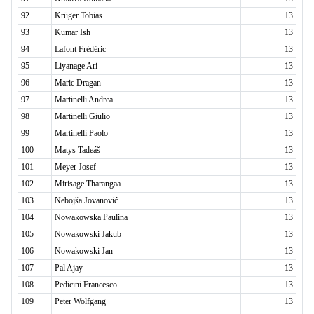
92
Krüger Tobias
13
93
Kumar Ish
13
94
Lafont Frédéric
13
95
Liyanage Ari
13
96
Maric Dragan
13
97
Martinelli Andrea
13
98
Martinelli Giulio
13
99
Martinelli Paolo
13
100
Matys Tadeáš
13
101
Meyer Josef
13
102
Mirisage Tharangaa
13
103
Nebojša Jovanović
13
104
Nowakowska Paulina
13
105
Nowakowski Jakub
13
106
Nowakowski Jan
13
107
Pal Ajay
13
108
Pedicini Francesco
13
109
Peter Wolfgang
13