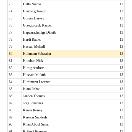
73
Gallo Nicolò
13
74
Glasberg Joseph
13
75
Gomes Harvey
13
76
Grzegorczuk Kacper
13
77
Hapuarachchige Dineth
13
78
Hardt Rainer
13
79
Hassan Mehedi
13
80
Holtmann Sebastian
13
81
Humbert Nick
13
82
Hurtig Andreas
13
83
Hussain Mukith
13
84
Hürlimann Lorenzo
13
85
Islam Rahat
13
86
Janßen Thomas
13
87
Jörg Johannes
13
88
Kaiser Ronny
13
89
Karekar Sandesh
13
90
Khan Abdul Sattar
13
91
Králová Romana
13