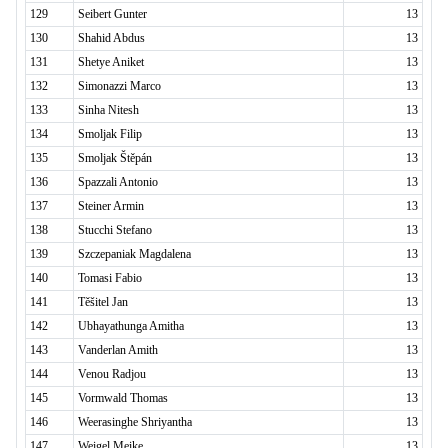
129
Seibert Gunter
13
130
Shahid Abdus
13
131
Shetye Aniket
13
132
Simonazzi Marco
13
133
Sinha Nitesh
13
134
Smoljak Filip
13
135
Smoljak Štěpán
13
136
Spazzali Antonio
13
137
Steiner Armin
13
138
Stucchi Stefano
13
139
Szczepaniak Magdalena
13
140
Tomasi Fabio
13
141
Těšitel Jan
13
142
Ubhayathunga Amitha
13
143
Vanderlan Amith
13
144
Venou Radjou
13
145
Vormwald Thomas
13
146
Weerasinghe Shriyantha
13
147
Weigel Meike
13