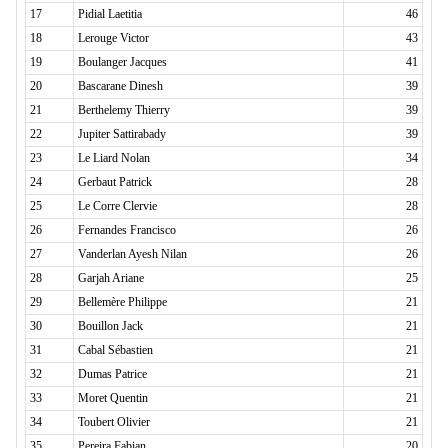
17
Pidial Laetitia
46
18
Lerouge Victor
43
19
Boulanger Jacques
41
20
Bascarane Dinesh
39
21
Berthelemy Thierry
39
22
Jupiter Sattirabady
39
23
Le Liard Nolan
34
24
Gerbaut Patrick
28
25
Le Corre Clervie
28
26
Fernandes Francisco
26
27
Vanderlan Ayesh Nilan
26
28
Garjah Ariane
25
29
Bellemère Philippe
21
30
Bouillon Jack
21
31
Cabal Sébastien
21
32
Dumas Patrice
21
33
Moret Quentin
21
34
Toubert Olivier
21
35
Pereira Fabian
20