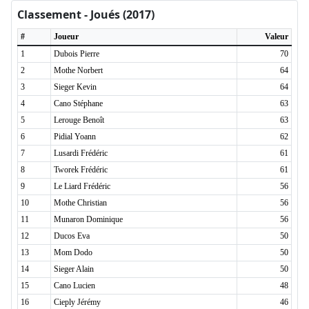
Classement - Joués (2017)
#
Joueur
Valeur
1
Dubois Pierre
70
2
Mothe Norbert
64
3
Sieger Kevin
64
4
Cano Stéphane
63
5
Lerouge Benoît
63
6
Pidial Yoann
62
7
Lusardi Frédéric
61
8
Tworek Frédéric
61
9
Le Liard Frédéric
56
10
Mothe Christian
56
11
Munaron Dominique
56
12
Ducos Eva
50
13
Mom Dodo
50
14
Sieger Alain
50
15
Cano Lucien
48
16
Cieply Jérémy
46