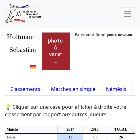
Holtmann
Pas encore de licence pour cette saison
Sebastian
Classements
Matches en simple
Némésis
S
💡 Cliquer sur une case pour afficher à droite votre
classement par rapport aux autres joueurs.
Matchs
2017
2018
TOTAL
Joués
13
13
26