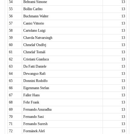
54
Beltrami Simone
13
55
Bollin Carlito
13
56
Buchmann Walter
13
57
Canisi Vittorio
13
58
Cartolano Luigi
13
59
Chavda Natvarsingh
13
60
Chmelař Ondřej
13
61
Chmelař Tomáš
13
62
Cristiani Gianluca
13
63
Da Fatti Daniele
13
64
Dewangso Rafi
13
65
Donnini Rodolfo
13
66
Eigenmann Stefan
13
67
Faller Hans
13
68
Fehr Frank
13
69
Fernando Anuradha
13
70
Fernando Sasi
13
71
Fernando Suresh
13
72
Formánek Aleš
13