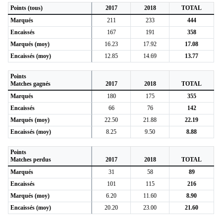
Points (tous)
2017
2018
TOTAL
Marqués
211
233
444
Encaissés
167
191
358
Marqués (moy)
16.23
17.92
17.08
Encaissés (moy)
12.85
14.69
13.77
Points
Matches gagnés
2017
2018
TOTAL
Marqués
180
175
355
Encaissés
66
76
142
Marqués (moy)
22.50
21.88
22.19
Encaissés (moy)
8.25
9.50
8.88
Points
Matches perdus
2017
2018
TOTAL
Marqués
31
58
89
Encaissés
101
115
216
Marqués (moy)
6.20
11.60
8.90
Encaissés (moy)
20.20
23.00
21.60