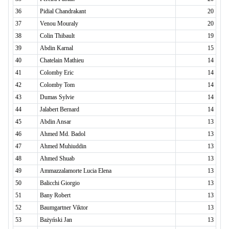
36
Pidial Chandrakant
20
37
Venou Mouraly
20
38
Colin Thibault
19
39
Abdin Karnal
15
40
Chatelain Mathieu
14
41
Colomby Eric
14
42
Colomby Tom
14
43
Dumas Sylvie
14
44
Jalabert Bernard
14
45
Abdin Ansar
13
46
Ahmed Md. Badol
13
47
Ahmed Muhiuddin
13
48
Ahmed Shuab
13
49
Ammazzalamorte Lucia Elena
13
50
Balicchi Giorgio
13
51
Bany Robert
13
52
Baumgartner Viktor
13
53
Bażyński Jan
13