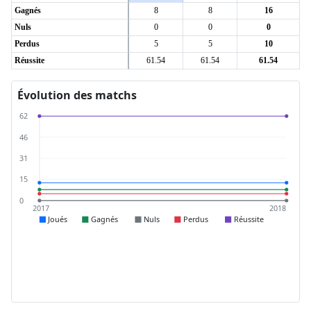
Gagnés
8
8
16
Nuls
0
0
0
Perdus
5
5
10
Réussite
61.54
61.54
61.54
Évolution des matchs
62
46
31
15
0
2017
2018
Joués
Gagnés
Nuls
Perdus
Réussite