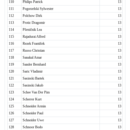
110
Philips Patrick
13
111
Pogorzelski Sylwester
13
112
Polchow Dirk
13
113
Protic Dragomir
13
114
Pšeničnik Lea
13
115
Rajadurai Alfred
13
116
Rezek František
13
117
Russo Christian
13
118
Sanakal Amar
13
119
Sander Bernhard
13
120
Saric Vladimir
13
121
Sasinski Bartek
13
122
Sasinski Jakub
13
123
Schee Van Der Pim
13
124
Scherrer Kurt
13
125
Schneider Armin
13
126
Schneider Paul
13
127
Schneider Uwe
13
128
Schnoor Bodo
13