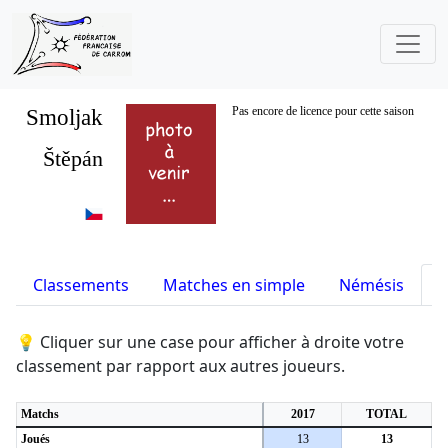
Smoljak
Pas encore de licence pour cette saison
Štěpán
Classements
Matches en simple
Némésis
S
💡 Cliquer sur une case pour afficher à droite votre
classement par rapport aux autres joueurs.
Matchs
2017
TOTAL
Joués
13
13