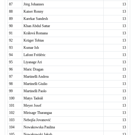
87
Jörg Johannes
13
88
Kaiser Ronny
13
89
Karekar Sandesh
13
90
Khan Abdul Sattar
13
91
Králová Romana
13
92
Krüger Tobias
13
93
Kumar Ish
13
94
Lafont Frédéric
13
95
Liyanage Ari
13
96
Maric Dragan
13
97
Martinelli Andrea
13
98
Martinelli Giulio
13
99
Martinelli Paolo
13
100
Matys Tadeáš
13
101
Meyer Josef
13
102
Mirisage Tharangaa
13
103
Nebojša Jovanović
13
104
Nowakowska Paulina
13
105
Nowakowski Jakub
13