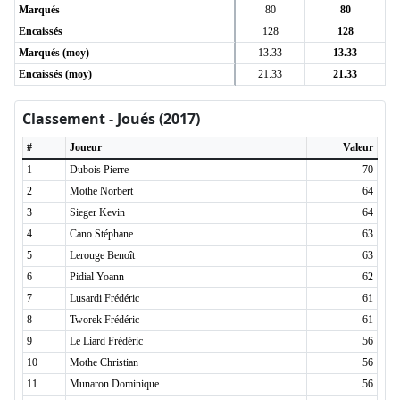
Marqués
80
80
Encaissés
128
128
Marqués (moy)
13.33
13.33
Encaissés (moy)
21.33
21.33
Classement - Joués (2017)
#
Joueur
Valeur
1
Dubois Pierre
70
2
Mothe Norbert
64
3
Sieger Kevin
64
4
Cano Stéphane
63
5
Lerouge Benoît
63
6
Pidial Yoann
62
7
Lusardi Frédéric
61
8
Tworek Frédéric
61
9
Le Liard Frédéric
56
10
Mothe Christian
56
11
Munaron Dominique
56