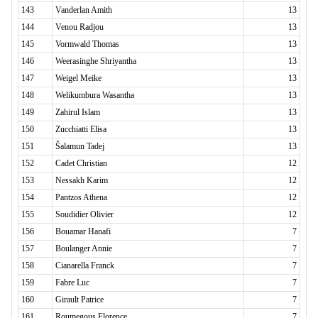
143
Vanderlan Amith
13
144
Venou Radjou
13
145
Vormwald Thomas
13
146
Weerasinghe Shriyantha
13
147
Weigel Meike
13
148
Welikumbura Wasantha
13
149
Zahirul Islam
13
150
Zucchiatti Elisa
13
151
Šalamun Tadej
13
152
Cadet Christian
12
153
Nessakh Karim
12
154
Pantzos Athena
12
155
Soudidier Olivier
12
156
Bouamar Hanafi
7
157
Boulanger Annie
7
158
Cianarella Franck
7
159
Fabre Luc
7
160
Girault Patrice
7
161
Roumegous Florence
7