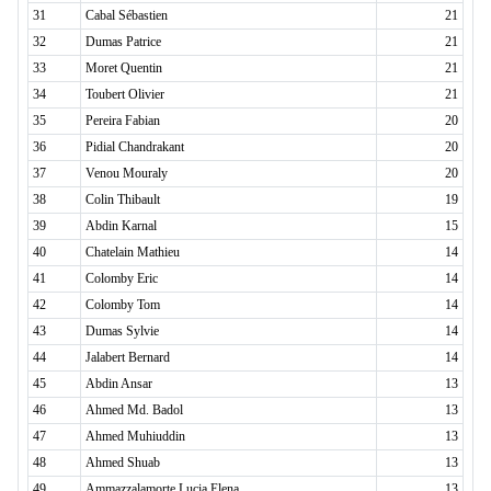
31
Cabal Sébastien
21
32
Dumas Patrice
21
33
Moret Quentin
21
34
Toubert Olivier
21
35
Pereira Fabian
20
36
Pidial Chandrakant
20
37
Venou Mouraly
20
38
Colin Thibault
19
39
Abdin Karnal
15
40
Chatelain Mathieu
14
41
Colomby Eric
14
42
Colomby Tom
14
43
Dumas Sylvie
14
44
Jalabert Bernard
14
45
Abdin Ansar
13
46
Ahmed Md. Badol
13
47
Ahmed Muhiuddin
13
48
Ahmed Shuab
13
49
Ammazzalamorte Lucia Elena
13