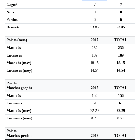
Gagnés
7
7
Nuls
0
0
Perdus
6
6
Réussite
53.85
53.85
Points (tous)
2017
TOTAL
Marqués
236
236
Encaissés
189
189
Marqués (moy)
18.15
18.15
Encaissés (moy)
14.54
14.54
Points
Matches gagnés
2017
TOTAL
Marqués
156
156
Encaissés
61
61
Marqués (moy)
22.29
22.29
Encaissés (moy)
8.71
8.71
Points
Matches perdus
2017
TOTAL