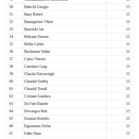
50
Balicchi Giorgio
13
51
Bany Robert
13
52
Baumgartner Viktor
13
53
Bażyński Jan
13
54
Beltrami Simone
13
55
Bollin Carlito
13
56
Buchmann Walter
13
57
Canisi Vittorio
13
58
Cartolano Luigi
13
59
Chavda Natvarsingh
13
60
Chmelař Ondřej
13
61
Chmelař Tomáš
13
62
Cristiani Gianluca
13
63
Da Fatti Daniele
13
64
Dewangso Rafi
13
65
Donnini Rodolfo
13
66
Eigenmann Stefan
13
67
Faller Hans
13