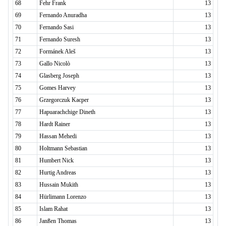
68
Fehr Frank
13
69
Fernando Anuradha
13
70
Fernando Sasi
13
71
Fernando Suresh
13
72
Formánek Aleš
13
73
Gallo Nicolò
13
74
Glasberg Joseph
13
75
Gomes Harvey
13
76
Grzegorczuk Kacper
13
77
Hapuarachchige Dineth
13
78
Hardt Rainer
13
79
Hassan Mehedi
13
80
Holtmann Sebastian
13
81
Humbert Nick
13
82
Hurtig Andreas
13
83
Hussain Mukith
13
84
Hürlimann Lorenzo
13
85
Islam Rahat
13
86
Janßen Thomas
13