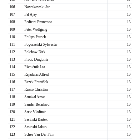
106
Nowakowski Jan
13
107
Pal Ajay
13
108
Pedicini Francesco
13
109
Peter Wolfgang
13
110
Philips Patrick
13
111
Pogorzelski Sylwester
13
112
Polchow Dirk
13
113
Protic Dragomir
13
114
Pšeničnik Lea
13
115
Rajadurai Alfred
13
116
Rezek František
13
117
Russo Christian
13
118
Sanakal Amar
13
119
Sander Bernhard
13
120
Saric Vladimir
13
121
Sasinski Bartek
13
122
Sasinski Jakub
13
123
Schee Van Der Pim
13