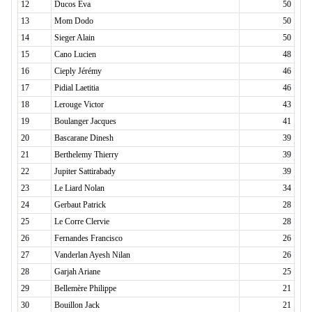
12
Ducos Eva
50
13
Mom Dodo
50
14
Sieger Alain
50
15
Cano Lucien
48
16
Cieply Jérémy
46
17
Pidial Laetitia
46
18
Lerouge Victor
43
19
Boulanger Jacques
41
20
Bascarane Dinesh
39
21
Berthelemy Thierry
39
22
Jupiter Sattirabady
39
23
Le Liard Nolan
34
24
Gerbaut Patrick
28
25
Le Corre Clervie
28
26
Fernandes Francisco
26
27
Vanderlan Ayesh Nilan
26
28
Garjah Ariane
25
29
Bellemère Philippe
21
30
Bouillon Jack
21