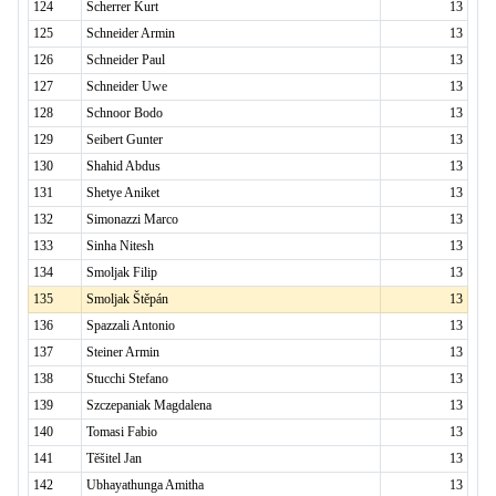
124
Scherrer Kurt
13
125
Schneider Armin
13
126
Schneider Paul
13
127
Schneider Uwe
13
128
Schnoor Bodo
13
129
Seibert Gunter
13
130
Shahid Abdus
13
131
Shetye Aniket
13
132
Simonazzi Marco
13
133
Sinha Nitesh
13
134
Smoljak Filip
13
135
Smoljak Štěpán
13
136
Spazzali Antonio
13
137
Steiner Armin
13
138
Stucchi Stefano
13
139
Szczepaniak Magdalena
13
140
Tomasi Fabio
13
141
Těšitel Jan
13
142
Ubhayathunga Amitha
13