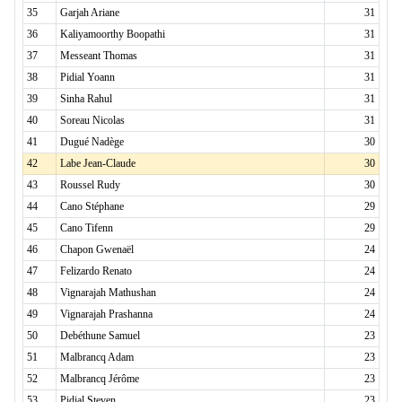
35
Garjah Ariane
31
36
Kaliyamoorthy Boopathi
31
37
Messeant Thomas
31
38
Pidial Yoann
31
39
Sinha Rahul
31
40
Soreau Nicolas
31
41
Dugué Nadège
30
42
Labe Jean-Claude
30
43
Roussel Rudy
30
44
Cano Stéphane
29
45
Cano Tifenn
29
46
Chapon Gwenaël
24
47
Felizardo Renato
24
48
Vignarajah Mathushan
24
49
Vignarajah Prashanna
24
50
Debéthune Samuel
23
51
Malbrancq Adam
23
52
Malbrancq Jérôme
23
53
Pidial Steven
23