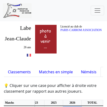
Labe
Licencié au club de
PARIS CARROM ASSOCIATION
Jean-Claude
26 ans
Classements
Matches en simple
Némésis
S
💡 Cliquer sur une case pour afficher à droite votre
classement par rapport aux autres joueurs.
0
Matchs
2022
2023
2025
2026
TOTAL