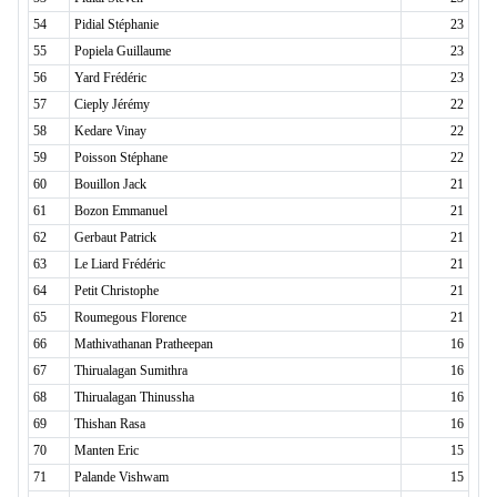
54
Pidial Stéphanie
23
55
Popiela Guillaume
23
56
Yard Frédéric
23
57
Cieply Jérémy
22
58
Kedare Vinay
22
59
Poisson Stéphane
22
60
Bouillon Jack
21
61
Bozon Emmanuel
21
62
Gerbaut Patrick
21
63
Le Liard Frédéric
21
64
Petit Christophe
21
65
Roumegous Florence
21
66
Mathivathanan Pratheepan
16
67
Thirualagan Sumithra
16
68
Thirualagan Thinussha
16
69
Thishan Rasa
16
70
Manten Eric
15
71
Palande Vishwam
15