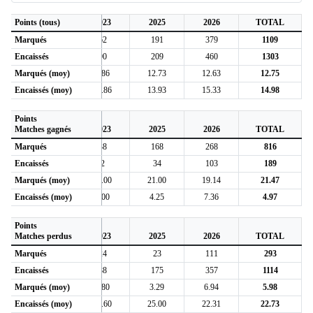
0
Points (tous)
2022
2023
2025
2026
TOTAL
Marqués
66
62
191
379
1109
Encaissés
133
90
209
460
1303
9
Marqués (moy)
9.43
8.86
12.73
12.63
12.75
3
Encaissés (moy)
19.00
12.86
13.93
15.33
14.98
Points
0
Matches gagnés
2022
2023
2025
2026
TOTAL
Marqués
45
38
168
268
816
Encaissés
15
2
34
103
189
7
Marqués (moy)
22.50
19.00
21.00
19.14
21.47
3
Encaissés (moy)
7.50
1.00
4.25
7.36
4.97
Points
0
Matches perdus
2022
2023
2025
2026
TOTAL
Marqués
21
24
23
111
293
Encaissés
118
88
175
357
1114
0
Marqués (moy)
4.20
4.80
3.29
6.94
5.98
5
Encaissés (moy)
23.60
17.60
25.00
22.31
22.73