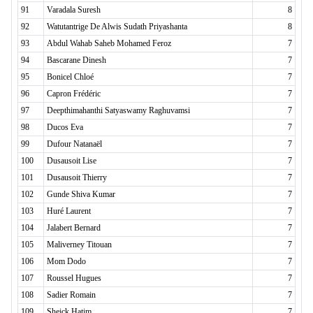
91
Varadala Suresh
8
92
Watutantrige De Alwis Sudath Priyashanta
8
93
Abdul Wahab Saheb Mohamed Feroz
7
94
Bascarane Dinesh
7
95
Bonicel Chloé
7
96
Capron Frédéric
7
97
Deepthimahanthi Satyaswamy Raghuvamsi
7
98
Ducos Eva
7
99
Dufour Natanaël
7
100
Dusausoit Lise
7
101
Dusausoit Thierry
7
102
Gunde Shiva Kumar
7
103
Huré Laurent
7
104
Jalabert Bernard
7
105
Maliverney Titouan
7
106
Mom Dodo
7
107
Roussel Hugues
7
108
Sadier Romain
7
109
Sheick Hatim
7