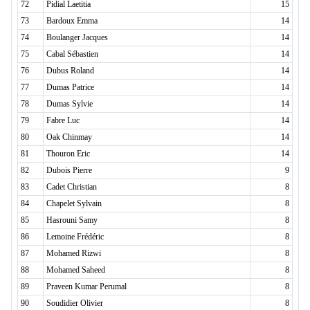
72
Pidial Laetitia
15
73
Bardoux Emma
14
74
Boulanger Jacques
14
75
Cabal Sébastien
14
76
Dubus Roland
14
77
Dumas Patrice
14
78
Dumas Sylvie
14
79
Fabre Luc
14
80
Oak Chinmay
14
81
Thouron Eric
14
82
Dubois Pierre
9
83
Cadet Christian
8
84
Chapelet Sylvain
8
85
Hasrouni Samy
8
86
Lemoine Frédéric
8
87
Mohamed Rizwi
8
88
Mohamed Saheed
8
89
Praveen Kumar Perumal
8
90
Soudidier Olivier
8