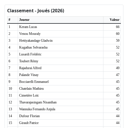
Classement - Joués (2026)
#
Joueur
Valeur
1
Keram Lucas
66
2
Venou Mouraly
60
3
Hettiyakandage Gladwin
59
4
Kugathas Selvarasha
52
5
Lusardi Frédéric
52
6
Toubert Rémy
52
7
Rajadurai Alfred
49
8
Palande Vinay
47
9
Bocciarelli Emmanuel
45
10
Chatelain Mathieu
45
11
Cimetière Loïc
45
12
Thavarajasingam Nisanthan
45
13
Wannuka Fernando Anjula
45
14
Dufour Florian
44
15
Girault Patrice
44