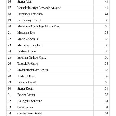
16
Sieger Alain
44
17
Warnakulasuriya Fernando Antoine
44
18
Fernandes Francisco
41
19
Berthelemy Thierry
38
20
Madduma Arachchige Morin Max
38
21
Messeant Eric
38
22
Morin Chrystelle
38
23
Muthuraj Chiddharth
38
24
Pantzos Athena
38
25
Suleman Nathoo Malik
38
26
Tworek Frédéric
38
27
Sivasubramaniam Aswin
37
28
Toubert Olivier
37
29
Lerouge Benoît
36
30
Sieger Kevin
34
31
Pereira Fabian
33
32
Bourigault Sandrine
31
33
Cano Lucien
31
34
Cieslak Jean-Daniel
31