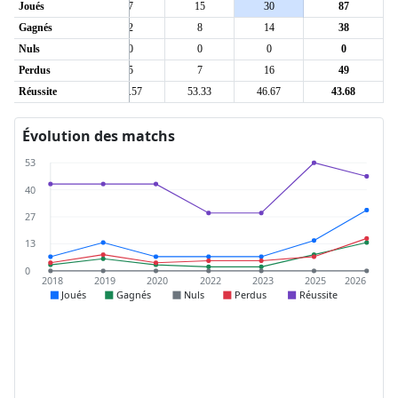
Joués
7
7
15
30
87
Gagnés
2
2
8
14
38
Nuls
0
0
0
0
0
Perdus
5
5
7
16
49
6
Réussite
28.57
28.57
53.33
46.67
43.68
Évolution des matchs
53
40
27
13
0
2018
2019
2020
2022
2023
2025
2026
Joués
Gagnés
Nuls
Perdus
Réussite