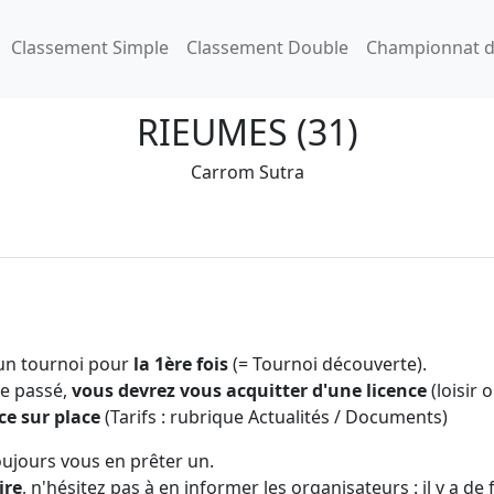
Classement Simple
Classement Double
Championnat d
RIEUMES (31)
Carrom Sutra
 un tournoi pour
la 1ère fois
(= Tournoi découverte).
 le passé,
vous devrez vous acquitter d'une licence
(loisir 
ce sur place
(Tarifs : rubrique Actualités / Documents)
oujours vous en prêter un.
ire
, n'hésitez pas à en informer les organisateurs : il y a de