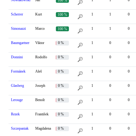
Nowakowski
Jan
1
1
0
100 %
Scherrer
Kurt
1
1
0
100 %
Simonazzi
Marco
1
1
0
100 %
Baumgartner
Viktor
0 %
1
0
0
Donnini
Rodolfo
0 %
1
0
0
Formánek
Aleš
0 %
1
0
0
Glasberg
Joseph
0 %
1
0
0
Lerouge
Benoît
0 %
1
0
0
Rezek
František
0 %
1
0
0
Szczepaniak
Magdalena
0 %
1
0
0