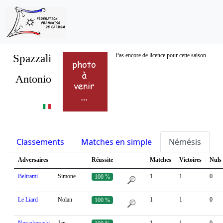
Spazzali
Pas encore de licence pour cette saison
Antonio
Classements
Matches en simple
Némésis
S
Adversaires
Réussite
Matches
Victoires
Nuls
Beltrami
Simone
1
1
0
100 %
Le Liard
Nolan
1
1
0
100 %