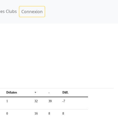
es Clubs
Connexion
Défaites
+
-
Diff.
1
32
39
-7
0
16
8
8