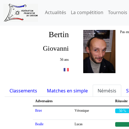
Actualités
La compétition
Tournois
Bertin
Pas en
Giovanni
56 ans
Classements
Matches en simple
Némésis
S
Adversaires
Réussite
Briet
Véronique
50 %
Bealle
Lucas