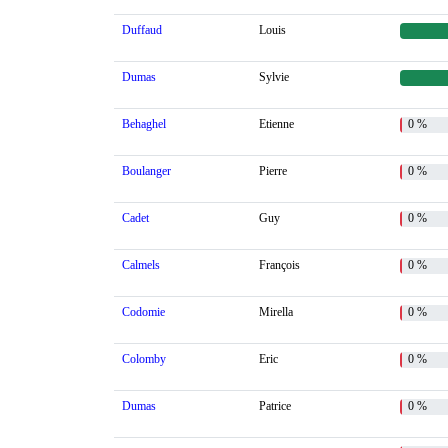
Duffaud
Louis
Dumas
Sylvie
Behaghel
Etienne
0 %
Boulanger
Pierre
0 %
Cadet
Guy
0 %
Calmels
François
0 %
Codomie
Mirella
0 %
Colomby
Eric
0 %
Dumas
Patrice
0 %