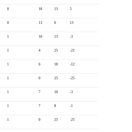
0
18
13
5
0
13
0
13
1
10
13
-3
1
4
25
-21
1
6
18
-12
1
0
25
-25
1
7
10
-3
1
7
8
-1
1
0
25
-25