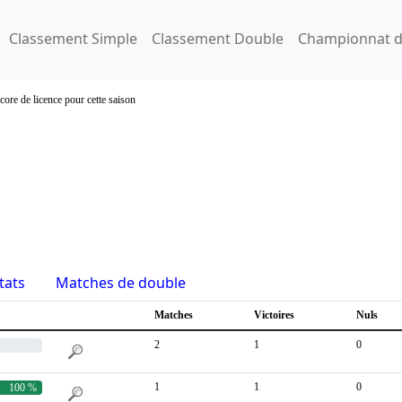
Classement Simple
Classement Double
Championnat d
core de licence pour cette saison
tats
Matches de double
Matches
Victoires
Nuls
2
1
0
1
1
0
100 %