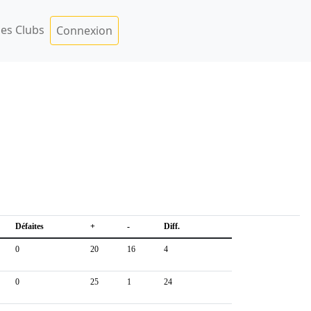
es Clubs
Connexion
Défaites
+
-
Diff.
0
20
16
4
0
25
1
24