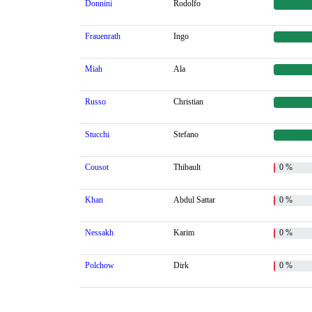
Donnini
Rodolfo
Frauenrath
Ingo
Miah
Ala
Russo
Christian
Stucchi
Stefano
Cousot
Thibault
0 %
Khan
Abdul Sattar
0 %
Nessakh
Karim
0 %
Polchow
Dirk
0 %