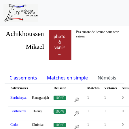
Achikhoussen
Pas encore de licence pour cette
saison
Mikael
Classements
Matches en simple
Némésis
S
Adversaires
Réussite
Matches
Victoires
Nuls
Barthdeepan
Kanagarajah
1
1
0
100 %
Berthelemy
Thierry
1
1
0
100 %
Cadet
Christian
1
1
0
100 %