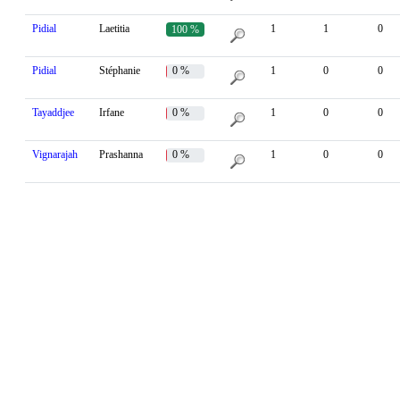
Pidial
Laetitia
1
1
0
100 %
Pidial
Stéphanie
0 %
1
0
0
Tayaddjee
Irfane
0 %
1
0
0
Vignarajah
Prashanna
0 %
1
0
0