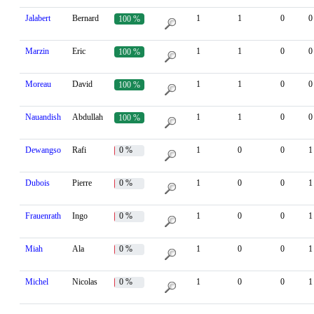
Jalabert
Bernard
1
1
0
0
100 %
Marzin
Eric
1
1
0
0
100 %
Moreau
David
1
1
0
0
100 %
Nauandish
Abdullah
1
1
0
0
100 %
Dewangso
Rafi
0 %
1
0
0
1
Dubois
Pierre
0 %
1
0
0
1
Frauenrath
Ingo
0 %
1
0
0
1
Miah
Ala
0 %
1
0
0
1
Michel
Nicolas
0 %
1
0
0
1