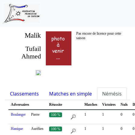
Malik
Pas encore de licence pour cette
saison
Tufail
Ahmed
Classements
Matches en simple
Némésis
S
Adversaires
Réussite
Matches
Victoires
Nuls
D
Boulanger
Pierre
1
1
0
0
100 %
Hanique
Aurélien
1
1
0
0
100 %