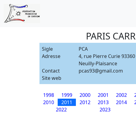
PARIS CAR
Sigle
PCA
Adresse
4, rue Pierre Curie 93360
Neuilly-Plaisance
Contact
pcas93@gmail.com
Site web
1998
1999
2000
2001
2002
2010
2011
2012
2013
2014
2022
2023