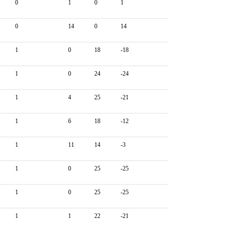
0
1
0
1
0
14
0
14
1
0
18
-18
1
0
24
-24
1
4
25
-21
1
6
18
-12
1
11
14
-3
1
0
25
-25
1
0
25
-25
1
1
22
-21