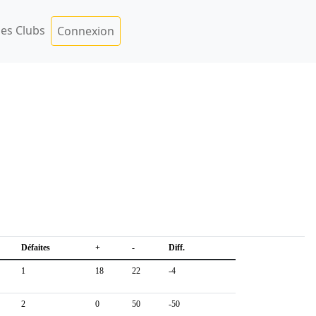
es Clubs
Connexion
Défaites
+
-
Diff.
1
18
22
-4
2
0
50
-50