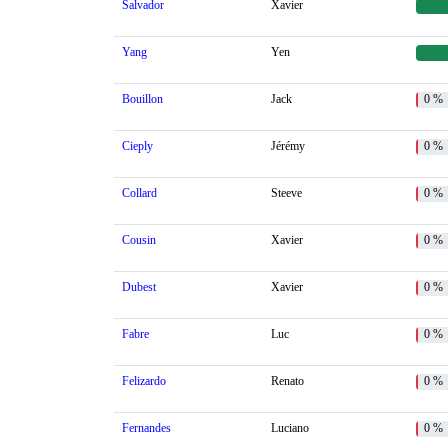
Salvador
Xavier
Yang
Yen
Bouillon
Jack
0 %
Cieply
Jérémy
0 %
Collard
Steeve
0 %
Cousin
Xavier
0 %
Dubest
Xavier
0 %
Fabre
Luc
0 %
Felizardo
Renato
0 %
Fernandes
Luciano
0 %