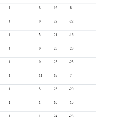
1
8
16
-8
1
0
22
-22
1
5
21
-16
1
0
23
-23
1
0
25
-25
1
11
18
-7
1
5
25
-20
1
1
16
-15
1
1
24
-23