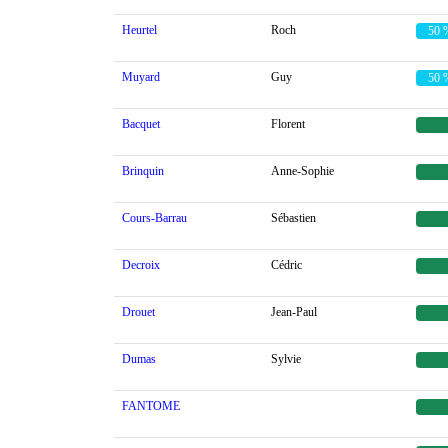
Heurtel
Roch
50 
Muyard
Guy
50 
Bacquet
Florent
Brinquin
Anne-Sophie
Cours-Barrau
Sébastien
Decroix
Cédric
Drouet
Jean-Paul
Dumas
Sylvie
FANTOME