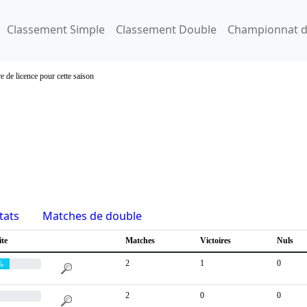
Classement Simple
Classement Double
Championnat d
e de licence pour cette saison
tats
Matches de double
ite
Matches
Victoires
Nuls
2
1
0
%
2
0
0