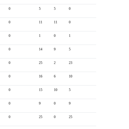
0
5
5
0
0
11
11
0
0
1
0
1
0
14
9
5
0
25
2
23
0
16
6
10
0
15
10
5
0
9
0
9
0
25
0
25