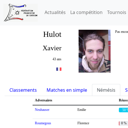
Actualités
La compétition
Tournois
Hulot
Pas encor
Xavier
43 ans
Classements
Matches en simple
Némésis
S
Adversaires
Réuss
Neuhauser
Emilie
50 
Roumegous
Florence
0 %