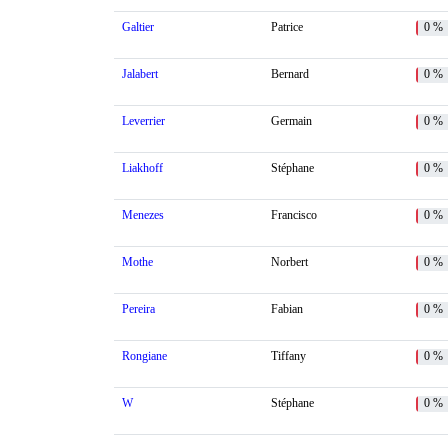
Galtier
Patrice
0 %
Jalabert
Bernard
0 %
Leverrier
Germain
0 %
Liakhoff
Stéphane
0 %
Menezes
Francisco
0 %
Mothe
Norbert
0 %
Pereira
Fabian
0 %
Rongiane
Tiffany
0 %
W
Stéphane
0 %