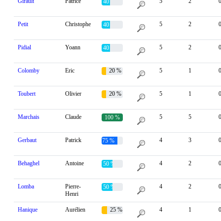
Girault
Patrice
5
2
40 %
Petit
Christophe
5
2
40 %
Pidial
Yoann
5
2
40 %
Colomby
Eric
20 %
5
1
Toubert
Olivier
20 %
5
1
Marchais
Claude
5
5
100 %
Gerbaut
Patrick
4
3
75 %
Behaghel
Antoine
4
2
50 %
Lomba
Pierre-
4
2
50 %
Henri
Hanique
Aurélien
25 %
4
1