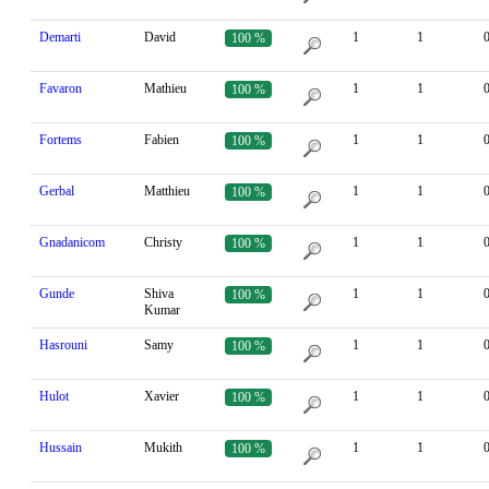
Demarti
David
1
1
100 %
Favaron
Mathieu
1
1
100 %
Fortems
Fabien
1
1
100 %
Gerbal
Matthieu
1
1
100 %
Gnadanicom
Christy
1
1
100 %
Gunde
Shiva
1
1
100 %
Kumar
Hasrouni
Samy
1
1
100 %
Hulot
Xavier
1
1
100 %
Hussain
Mukith
1
1
100 %