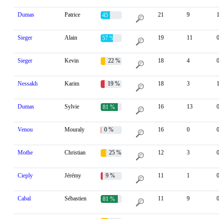
Dumas
Patrice
21
9
45 %
Sieger
Alain
19
11
57 %
Sieger
Kevin
22 %
18
4
Nessakh
Karim
19 %
18
3
Dumas
Sylvie
16
13
81 %
Venou
Mouraly
0 %
16
0
Mothe
Christian
25 %
12
3
Cieply
Jérémy
9 %
11
1
Cabal
Sébastien
11
9
81 %