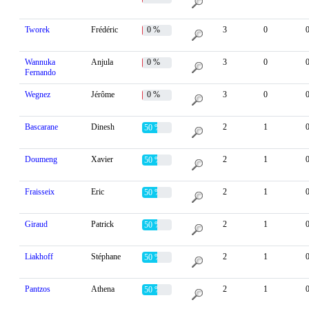
Tworek
Frédéric
0 %
3
0
Wannuka
Anjula
0 %
3
0
Fernando
Wegnez
Jérôme
0 %
3
0
Bascarane
Dinesh
2
1
50 %
Doumeng
Xavier
2
1
50 %
Fraisseix
Eric
2
1
50 %
Giraud
Patrick
2
1
50 %
Liakhoff
Stéphane
2
1
50 %
Pantzos
Athena
2
1
50 %