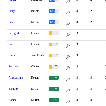
Lamy
Benoît
3
2
66 %
Pilard
Marco
3
2
66 %
Behaghel
Etienne
33
3
1
%
Cano
Lucien
33
3
1
%
Cieslak
Jean-Daniel
33
3
1
%
Soudidier
Olivier
33
3
1
%
Amarasinghe
Rohan
3
3
100 %
Bardoux
Emma
3
3
100 %
Bonicel
Muriel
3
3
100 %