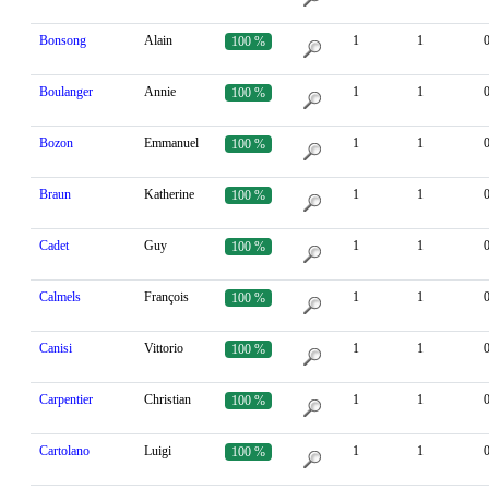
Bonsong
Alain
1
1
100 %
Boulanger
Annie
1
1
100 %
Bozon
Emmanuel
1
1
100 %
Braun
Katherine
1
1
100 %
Cadet
Guy
1
1
100 %
Calmels
François
1
1
100 %
Canisi
Vittorio
1
1
100 %
Carpentier
Christian
1
1
100 %
Cartolano
Luigi
1
1
100 %