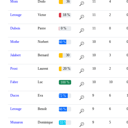
Mom
Dodo
36
11
4
%
Lerouge
Victor
18 %
11
2
Dubois
Pierre
0 %
11
0
Mothe
Norbert
10
6
60 %
Jalabert
Bernard
30
10
3
%
Prost
Laurent
20 %
10
2
Fabre
Luc
10
10
100 %
Ducos
Eva
9
6
72 %
Lerouge
Benoît
9
6
66 %
Munaron
Dominique
9
5
55 %