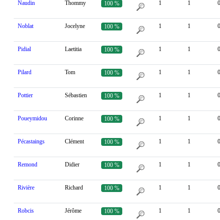
Naudin
Thommy
1
1
100 %
Noblat
Jocelyne
1
1
100 %
Pidial
Laetitia
1
1
100 %
Pilard
Tom
1
1
100 %
Pottier
Sébastien
1
1
100 %
Poueymidou
Corinne
1
1
100 %
Pécastaings
Clément
1
1
100 %
Remond
Didier
1
1
100 %
Rivière
Richard
1
1
100 %
Robcis
Jérôme
1
1
100 %