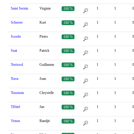
Saint Sernin
Virginie
1
1
100 %
Scherrer
Kurt
1
1
100 %
Scordo
Pietro
1
1
100 %
Suat
Patrick
1
1
100 %
Terrissol
Guillaume
1
1
100 %
Torra
Joan
1
1
100 %
Touzzeau
Chrystelle
1
1
100 %
Těšitel
Jan
1
1
100 %
Venou
Randjit
1
1
100 %