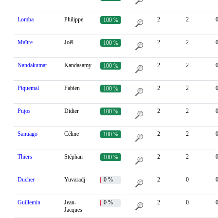
Lomba
Philippe
2
2
100 %
Maître
Joël
2
2
100 %
Nandakumar
Kandasamy
2
2
100 %
Piquemal
Fabien
2
2
100 %
Pujos
Didier
2
2
100 %
Santiago
Céline
2
2
100 %
Thiers
Stéphan
2
2
100 %
Ducher
Yuvaradj
0 %
2
0
Guillemin
Jean-
0 %
2
0
Jacques