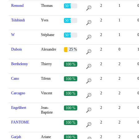
Remond
Thomas
2
1
50 %
Tshibindi
Yves
2
1
50 %
W
Stéphane
2
1
50 %
Dubois
Alexandre
25 %
2
0
Berthelemy
Thierry
2
2
100 %
Cano
Tifenn
2
2
100 %
Carcagno
Vincent
2
2
100 %
Engelibert
Jean-
2
2
100 %
Baptiste
FANTOME
2
2
100 %
Garjah
Ariane
2
2
100 %