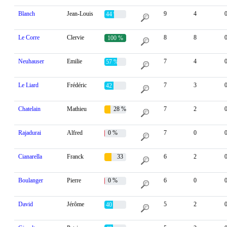
Blanch
Jean-Louis
9
4
44 %
Le Corre
Clervie
8
8
100 %
Neuhauser
Emilie
7
4
57 %
Le Liard
Frédéric
7
3
42 %
Chatelain
Mathieu
28 %
7
2
Rajadurai
Alfred
0 %
7
0
Cianarella
Franck
33
6
2
%
Boulanger
Pierre
0 %
6
0
David
Jérôme
5
2
40 %