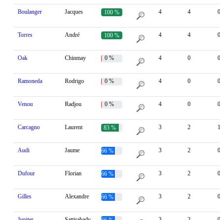
Boulanger
Jacques
4
4
100 %
Torres
André
4
4
100 %
Oak
Chinmay
0 %
4
0
Ramoneda
Rodrigo
0 %
4
0
Venou
Radjou
0 %
4
0
Carcagno
Laurent
3
2
83 %
Audi
Jaume
3
2
66 %
Dufour
Florian
3
2
66 %
Gilles
Alexandre
3
2
66 %
Jupiter
Sattirabady
3
2
66 %