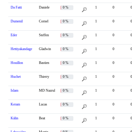
Da Fatti
Daniele
0 %
1
0
Dumenil
Cornel
0 %
1
0
Eder
Steffen
0 %
1
0
Hettiyakandage
Gladwin
0 %
1
0
Houillon
Bastien
0 %
1
0
Huchet
Thierry
0 %
1
0
Islam
MD Nazrul
0 %
1
0
Keram
Lucas
0 %
1
0
Kälin
Beat
0 %
1
0