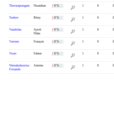
Thavarajasingam
Nisanthan
0 %
1
0
Toubert
Rémy
0 %
1
0
Vanderlan
Ayesh
0 %
1
0
Nilan
Varenne
François
0 %
1
0
Vicart
Fabien
0 %
1
0
Warnakulasuriya
Antoine
0 %
1
0
Fernando