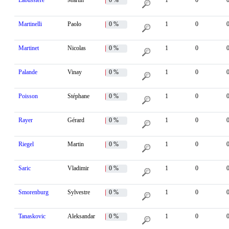
Labussière
Martin
0 %
1
0
Martinelli
Paolo
0 %
1
0
Martinet
Nicolas
0 %
1
0
Palande
Vinay
0 %
1
0
Poisson
Stéphane
0 %
1
0
Rayer
Gérard
0 %
1
0
Riegel
Martin
0 %
1
0
Saric
Vladimir
0 %
1
0
Smorenburg
Sylvestre
0 %
1
0
Tanaskovic
Aleksandar
0 %
1
0