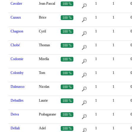
Cavalier
Jean-Pascal
1
1
100 %
Cazaux
Brice
1
1
100 %
Chagnon
Cyril
1
1
100 %
Chobé
Thomas
1
1
100 %
Codomie
Mirella
1
1
100 %
Colomby
Tom
1
1
100 %
Dalmasso
Nicolas
1
1
100 %
Debailles
Laurie
1
1
100 %
Deiva
Prabagarane
1
1
100 %
Dellali
Adel
1
1
100 %