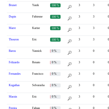
Brunet
Yanik
3
3
100 %
Dupin
Fabienne
3
3
100 %
Marre
Karine
3
3
100 %
Thouron
Eric
3
3
100 %
Barou
Yannick
0 %
3
0
Felizardo
Renato
0 %
3
0
Fernandes
Francisco
0 %
3
0
Kugathas
Selvarasha
0 %
3
0
Marzin
Eric
0 %
3
0
Pereira
Fabian
0 %
3
0