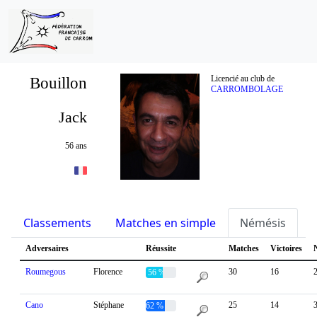
Bouillon
Licencié au club de
CARROMBOLAGE
Jack
56 ans
Classements
Matches en simple
Némésis
S
Adversaires
Réussite
Matches
Victoires
Roumegous
Florence
30
16
56 %
Cano
Stéphane
25
14
62 %