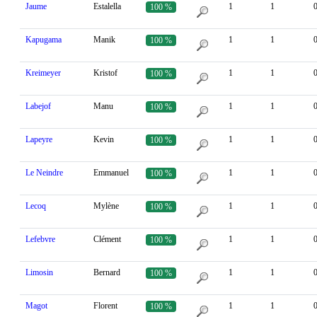
Jaume
Estalella
1
1
100 %
Kapugama
Manik
1
1
100 %
Kreimeyer
Kristof
1
1
100 %
Labejof
Manu
1
1
100 %
Lapeyre
Kevin
1
1
100 %
Le Neindre
Emmanuel
1
1
100 %
Lecoq
Mylène
1
1
100 %
Lefebvre
Clément
1
1
100 %
Limosin
Bernard
1
1
100 %
Magot
Florent
1
1
100 %