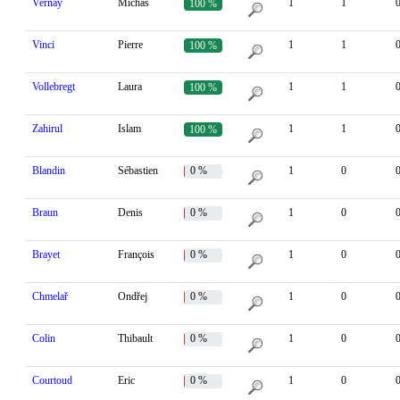
Vernay
Michas
1
1
100 %
Vinci
Pierre
1
1
100 %
Vollebregt
Laura
1
1
100 %
Zahirul
Islam
1
1
100 %
Blandin
Sébastien
0 %
1
0
Braun
Denis
0 %
1
0
Brayet
François
0 %
1
0
Chmelař
Ondřej
0 %
1
0
Colin
Thibault
0 %
1
0
Courtoud
Eric
0 %
1
0