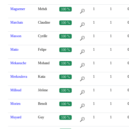
Maguemer
Mehdi
1
1
100 %
Marchais
Claudine
1
1
100 %
Masson
Cyrille
1
1
100 %
Matio
Felipe
1
1
100 %
Mekaouche
Mohand
1
1
100 %
Merkoulova
Katia
1
1
100 %
Milloud
Jérôme
1
1
100 %
Morien
Benoît
1
1
100 %
Muyard
Guy
1
1
100 %