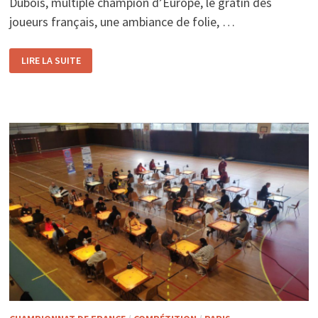
Dubois, multiple champion d’Europe, le gratin des
joueurs français, une ambiance de folie, …
RETOUR
LIRE LA SUITE
SUR
LE
TOURNOI
NATIONAL
2026