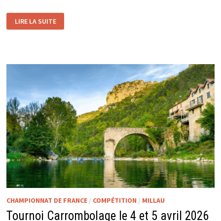
TOURNOIS
LIRE LA SUITE
DE
PARIS
LES
18
ET
19
AVRIL
2026
CHAMPIONNAT DE FRANCE
/
COMPÉTITION
/
MILLAU
Tournoi Carrombolage le 4 et 5 avril 2026