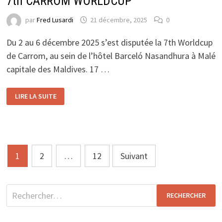
7th CARROM WORLDCUP
par
Fred Lusardi
21 décembre, 2025
0
Du 2 au 6 décembre 2025 s’est disputée la 7th Worldcup
de Carrom, au sein de l’hôtel Barceló Nasandhura à Malé
capitale des Maldives. 17 …
7TH
LIRE LA SUITE
CARROM
WORLDCUP
Pagination
1
2
…
12
Suivant
des
publications
Rechercher :