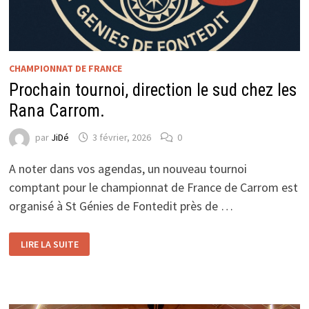
CHAMPIONNAT DE FRANCE
Prochain tournoi, direction le sud chez les
Rana Carrom.
par
JiDé
3 février, 2026
0
A noter dans vos agendas, un nouveau tournoi
comptant pour le championnat de France de Carrom est
organisé à St Génies de Fontedit près de …
PROCHAIN
LIRE LA SUITE
TOURNOI,
DIRECTION
LE
SUD
CHEZ
LES
RANA