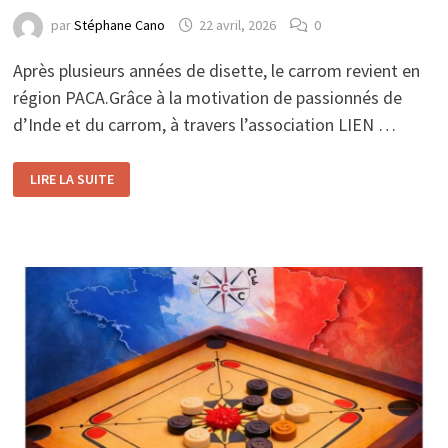
par
Stéphane Cano
22 avril, 2026
0
Après plusieurs années de disette, le carrom revient en
région PACA.Grâce à la motivation de passionnés de
d’Inde et du carrom, à travers l’association LIEN …
NOUVEAU
LIRE LA SUITE
CLUB
À
CANNES
!
INITIATION
SAMEDI
25/04