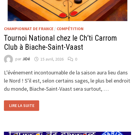
CHAMPIONNAT DE FRANCE
/
COMPÉTITION
Tournoi National chez le Ch’ti Carrom
Club à Biache-Saint-Vaast
par
JiDé
15 avril, 2026
0
L’événement incontournable de la saison aura lieu dans
le Nord ! S’il est, selon certains sages, le plus bel endroit
du monde, Biache-Saint-Vaast sera surtout, …
TOURNOI
LIRE LA SUITE
NATIONAL
CHEZ
LE
CH’TI
CARROM
CLUB
À