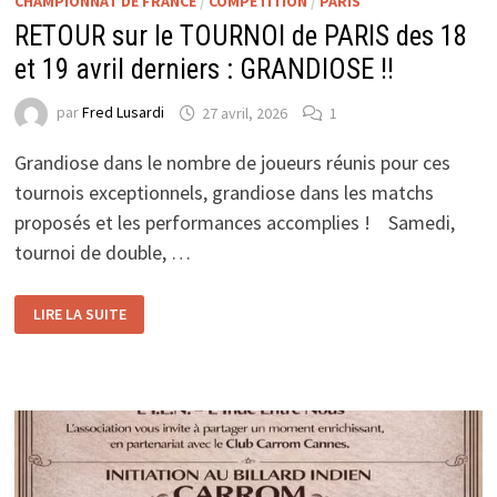
CHAMPIONNAT DE FRANCE
/
COMPÉTITION
/
PARIS
RETOUR sur le TOURNOI de PARIS des 18
et 19 avril derniers : GRANDIOSE !!
par
Fred Lusardi
27 avril, 2026
1
Grandiose dans le nombre de joueurs réunis pour ces
tournois exceptionnels, grandiose dans les matchs
proposés et les performances accomplies ! Samedi,
tournoi de double, …
RETOUR
LIRE LA SUITE
SUR
LE
TOURNOI
DE
PARIS
DES
18
ET
19
AVRIL
DERNIERS :
GRANDIOSE !!