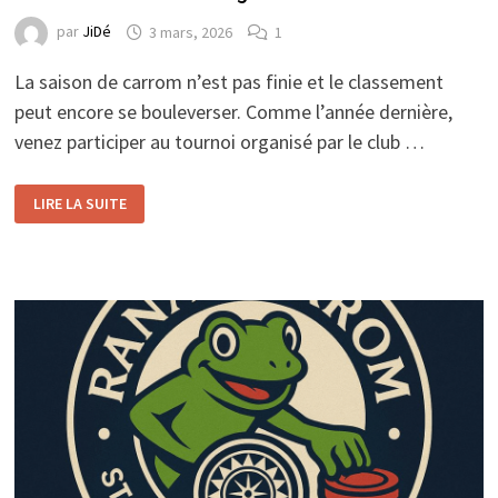
par
JiDé
3 mars, 2026
1
La saison de carrom n’est pas finie et le classement
peut encore se bouleverser. Comme l’année dernière,
venez participer au tournoi organisé par le club …
TOURNOI
LIRE LA SUITE
CARROMBOLAGE
LE
4
ET
5
AVRIL
2026