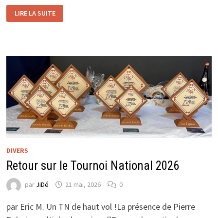
RETOUR
LIRE LA SUITE
SUR
LA
28ᵉ
ÉDITION
DE
L’EUROCUP
(CHAMPIONNATS
D’EUROPE
DE
CARROM)
DIVERS
Retour sur le Tournoi National 2026
par
JiDé
21 mai, 2026
0
par Eric M. Un TN de haut vol !La présence de Pierre