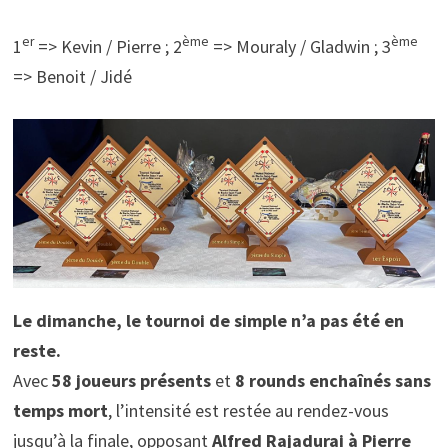
er
ème
ème
1
=> Kevin / Pierre ; 2
=> Mouraly / Gladwin ; 3
=> Benoit / Jidé
Le dimanche, le tournoi de simple n’a pas été en
reste.
Avec
58 joueurs présents
et
8 rounds enchaînés sans
temps mort
, l’intensité est restée au rendez-vous
jusqu’à la finale, opposant
Alfred Rajadurai à Pierre