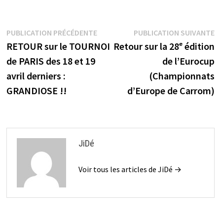
Navigation
Publication
P
PUBLICATION PRÉCÉDENTE
PUBLICATION SUIVANTE
précédente :
s
RETOUR sur le TOURNOI
Retour sur la 28ᵉ édition
de
de PARIS des 18 et 19
de l’Eurocup
l’article
avril derniers :
(Championnats
GRANDIOSE !!
d’Europe de Carrom)
JiDé
Voir tous les articles de JiDé →