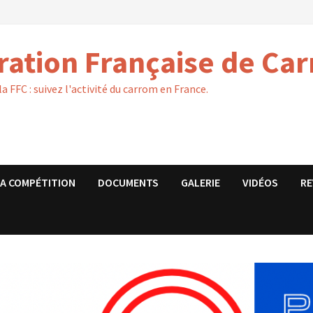
ration Française de Ca
 la FFC : suivez l'activité du carrom en France.
LA COMPÉTITION
DOCUMENTS
GALERIE
VIDÉOS
RE