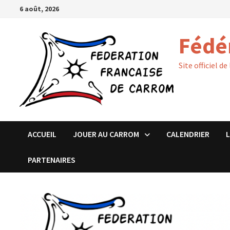
Passer
6 août, 2026
au
contenu
Fédé
Site officiel de
ACCUEIL
JOUER AU CARROM
CALENDRIER
PARTENAIRES