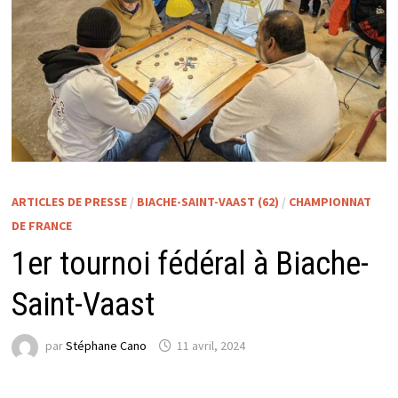
ARTICLES DE PRESSE
/
BIACHE-SAINT-VAAST (62)
/
CHAMPIONNAT
DE FRANCE
1er tournoi fédéral à Biache-
Saint-Vaast
par
Stéphane Cano
11 avril, 2024