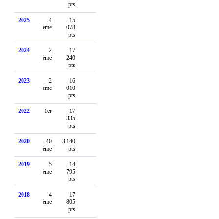
pts
2025
4
15
ème
078
pts
2024
2
17
ème
240
pts
2023
2
16
ème
010
pts
2022
1er
17
335
pts
2020
40
3 140
ème
pts
2019
5
14
ème
795
pts
2018
4
17
ème
805
pts