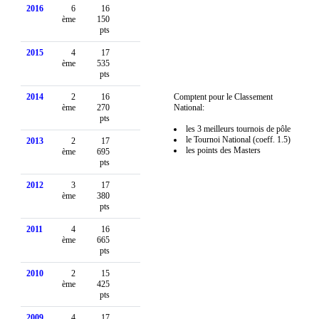
2016
6
16
ème
150
pts
2015
4
17
ème
535
pts
2014
2
16
Comptent pour le Classement
ème
270
National:
pts
les 3 meilleurs tournois de pôle
le Tournoi National (coeff. 1.5)
2013
2
17
les points des Masters
ème
695
pts
2012
3
17
ème
380
pts
2011
4
16
ème
665
pts
2010
2
15
ème
425
pts
2009
4
17