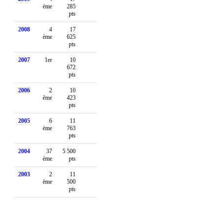
ème
285
pts
2008
4
17
ème
625
pts
2007
1er
10
672
pts
2006
2
10
ème
423
pts
2005
6
11
ème
763
pts
2004
37
5 500
ème
pts
2003
2
11
ème
500
pts