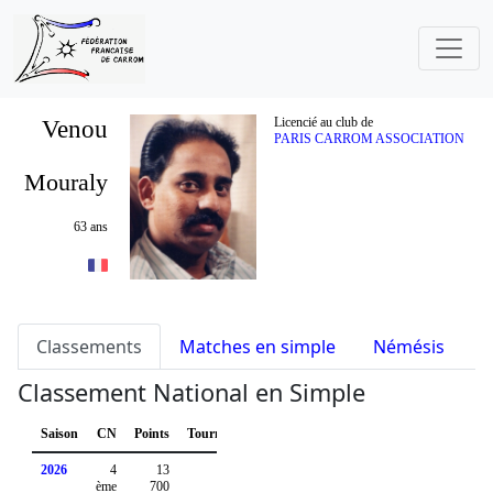
Venou
Licencié au club de
PARIS CARROM ASSOCIATION
Mouraly
63 ans
Classements
Matches en simple
Némésis
S
Classement National en Simple
Saison
CN
Points
Tournois
2026
4
13
ème
700